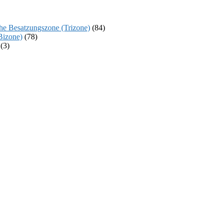
sche Besatzungszone (Trizone)
(84)
Bizone)
(78)
(3)