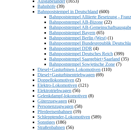
Ausgabeländer
(1653)
Bahnhöfe
(39)
Bahnpoststempel in Deutschland
(600)
Bahnpoststempel Alliierte Besetzung - Fran
Bahnpoststempel AB-Bizone
(22)
Bahnpoststempel AB-Gemeinschaftsausgabe
Bahnpoststempel Bayern
(65)
Bahnpoststempel Berlin (West)
(1)
Bahnpoststempel Bundesrepublik Deutschl
Bahnpoststempel DDR
(4)
Bahnpoststempel Deutsches Reich
(399)
Bahnpoststempel Saargebiet+Saarland
(35)
Bahnpoststempel Sowjetische Zone
(7)
Diesel+Gasturbinen-Lokomotiven
(110)
Diesel+Gasturbinentriebwagen
(69)
Doppellokomotiven
(2)
Elektro-Lokomotiven
(121)
Elektrotriebwagen
(56)
Gelenkdampf-lokomotiven
(8)
Güterzugwagen
(41)
Personenzugwagen
(58)
Pferdeeisenbahnen
(19)
Schlepptender-Lokomotiven
(589)
Sonstiges
(186)
Straßenbahnen
(56)