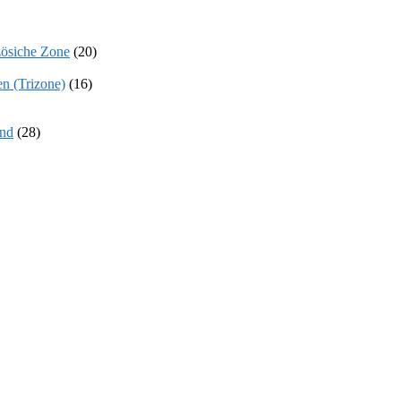
zösiche Zone
(20)
n (Trizone)
(16)
and
(28)