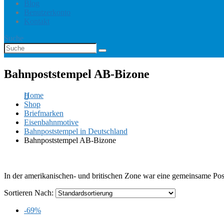
Blog
Benutzerkonto
Kontakt
Suche
Bahnpoststempel AB-Bizone
Home
Shop
Briefmarken
Eisenbahnmotive
Bahnpoststempel in Deutschland
Bahnpoststempel AB-Bizone
In der amerikanischen- und britischen Zone war eine gemeinsame 
Sortieren Nach:
-69%