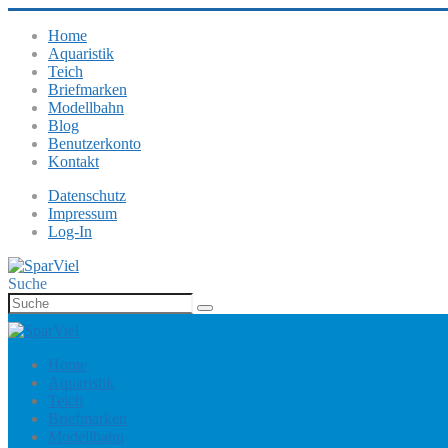
Home
Aquaristik
Teich
Briefmarken
Modellbahn
Blog
Benutzerkonto
Kontakt
Datenschutz
Impressum
Log-In
Suche
Home
Aquaristik
Teich
Briefmarken
Modellbahn