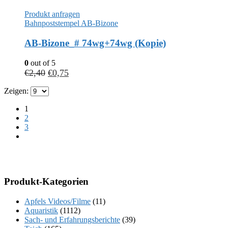
Produkt anfragen
Bahnpoststempel AB-Bizone
AB-Bizone_# 74wg+74wg (Kopie)
0
out of 5
€
2,40
€
0,75
Zeigen:
1
2
3
Produkt-Kategorien
Apfels Videos/Filme
(11)
Aquaristik
(1112)
Sach- und Erfahrungsberichte
(39)