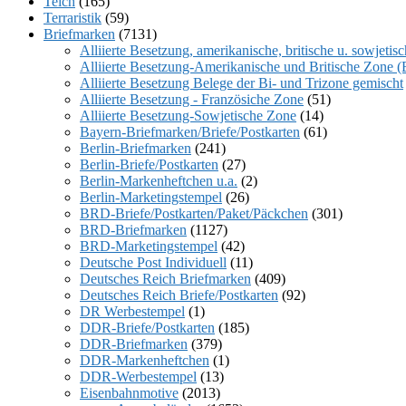
Teich
(165)
Terraristik
(59)
Briefmarken
(7131)
Alliierte Besetzung, amerikanische, britische u. sowjeti
Alliierte Besetzung-Amerikanische und Britische Zone (
Alliierte Besetzung Belege der Bi- und Trizone gemischt
Alliierte Besetzung - Französiche Zone
(51)
Alliierte Besetzung-Sowjetische Zone
(14)
Bayern-Briefmarken/Briefe/Postkarten
(61)
Berlin-Briefmarken
(241)
Berlin-Briefe/Postkarten
(27)
Berlin-Markenheftchen u.a.
(2)
Berlin-Marketingstempel
(26)
BRD-Briefe/Postkarten/Paket/Päckchen
(301)
BRD-Briefmarken
(1127)
BRD-Marketingstempel
(42)
Deutsche Post Individuell
(11)
Deutsches Reich Briefmarken
(409)
Deutsches Reich Briefe/Postkarten
(92)
DR Werbestempel
(1)
DDR-Briefe/Postkarten
(185)
DDR-Briefmarken
(379)
DDR-Markenheftchen
(1)
DDR-Werbestempel
(13)
Eisenbahnmotive
(2013)