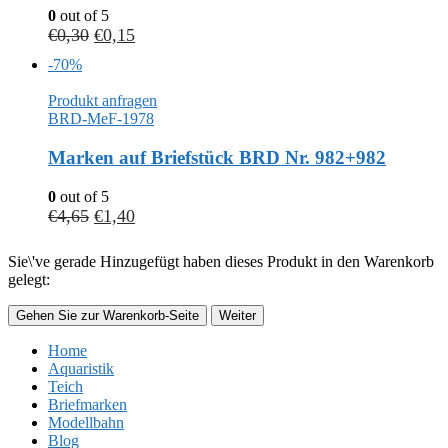
0
out of 5
€
0,30
€
0,15
-70%
Produkt anfragen
BRD-MeF-1978
Marken auf Briefstück BRD Nr. 982+982
0
out of 5
€
4,65
€
1,40
Sie\'ve gerade Hinzugefügt haben dieses Produkt in den Warenkorb
gelegt:
Gehen Sie zur Warenkorb-Seite
Weiter
Home
Aquaristik
Teich
Briefmarken
Modellbahn
Blog