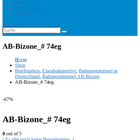
Blog
Benutzerkonto
Kontakt
Suche
AB-Bizone_# 74eg
Home
Shop
Briefmarken
,
Eisenbahnmotive
,
Bahnpoststempel in
Deutschland
,
Bahnpoststempel AB-Bizone
AB-Bizone_# 74eg
-67%
AB-Bizone_# 74eg
0
out of 5
( Es gibt noch keine Bewertungen. )