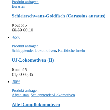
Produkt anfragen
Eurasien
Schleierschwanz-Goldfisch (Carassius auratus)
0
out of 5
€
0,30
€
0,10
-65%
Produkt anfragen
Schlepptender-Lokomotiven
,
Karibische Inseln
UJ-Lokomotiven (II)
0
out of 5
€
1,00
€
0,35
-50%
Produkt anfragen
Afganistan
,
Schlepptender-Lokomotiven
Alte Dampflokomotiven