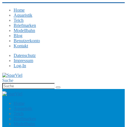
Home
Aquaristik
Teich
Briefmarken
Modellbahn
Blog
Benutzerkonto
Kontakt
Datenschutz
Impressum
Log-In
Suche
Home
Aquaristik
Teich
Briefmarken
Modellbahn