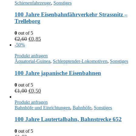
Schienenfahrzeuge
,
Sonstiges
100 Jahre Eisenbahnfährverkehr Strassnitz –
Trelleborg
0
out of 5
€
2,60
€
0,85
-50%
Produkt anfragen
Äquatorial-Guinea
,
Schlepptender-Lokomotiven
,
Sonstiges
100 Jahre japanische Eisenbahnen
0
out of 5
€
1,00
€
0,50
Produkt anfragen
Bahnhöfe und Einrichtungen
,
Bahnhöfe
,
Sonstiges
100 Jahre Lautertalbahn, Bahnstrecke 652
0
out of 5