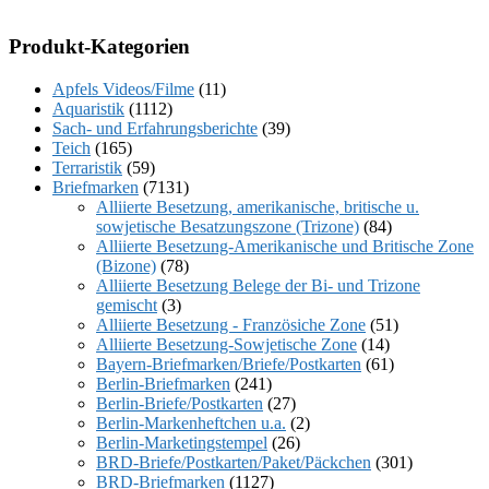
Produkt-Kategorien
Apfels Videos/Filme
(11)
Aquaristik
(1112)
Sach- und Erfahrungsberichte
(39)
Teich
(165)
Terraristik
(59)
Briefmarken
(7131)
Alliierte Besetzung, amerikanische, britische u.
sowjetische Besatzungszone (Trizone)
(84)
Alliierte Besetzung-Amerikanische und Britische Zone
(Bizone)
(78)
Alliierte Besetzung Belege der Bi- und Trizone
gemischt
(3)
Alliierte Besetzung - Französiche Zone
(51)
Alliierte Besetzung-Sowjetische Zone
(14)
Bayern-Briefmarken/Briefe/Postkarten
(61)
Berlin-Briefmarken
(241)
Berlin-Briefe/Postkarten
(27)
Berlin-Markenheftchen u.a.
(2)
Berlin-Marketingstempel
(26)
BRD-Briefe/Postkarten/Paket/Päckchen
(301)
BRD-Briefmarken
(1127)