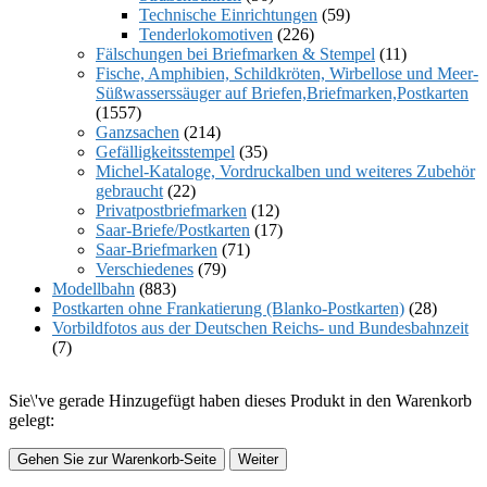
Technische Einrichtungen
(59)
Tenderlokomotiven
(226)
Fälschungen bei Briefmarken & Stempel
(11)
Fische, Amphibien, Schildkröten, Wirbellose und Meer-
Süßwasserssäuger auf Briefen,Briefmarken,Postkarten
(1557)
Ganzsachen
(214)
Gefälligkeitsstempel
(35)
Michel-Kataloge, Vordruckalben und weiteres Zubehör
gebraucht
(22)
Privatpostbriefmarken
(12)
Saar-Briefe/Postkarten
(17)
Saar-Briefmarken
(71)
Verschiedenes
(79)
Modellbahn
(883)
Postkarten ohne Frankatierung (Blanko-Postkarten)
(28)
Vorbildfotos aus der Deutschen Reichs- und Bundesbahnzeit
(7)
Sie\'ve gerade Hinzugefügt haben dieses Produkt in den Warenkorb
gelegt:
Gehen Sie zur Warenkorb-Seite
Weiter