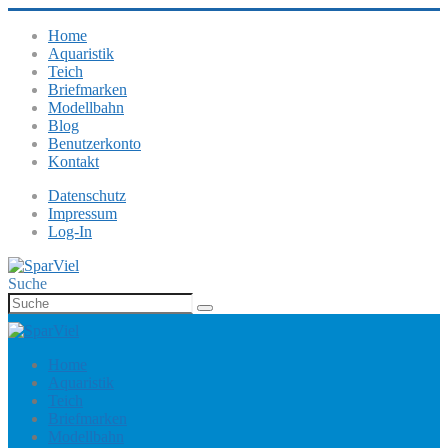
Home
Aquaristik
Teich
Briefmarken
Modellbahn
Blog
Benutzerkonto
Kontakt
Datenschutz
Impressum
Log-In
Suche
Home
Aquaristik
Teich
Briefmarken
Modellbahn