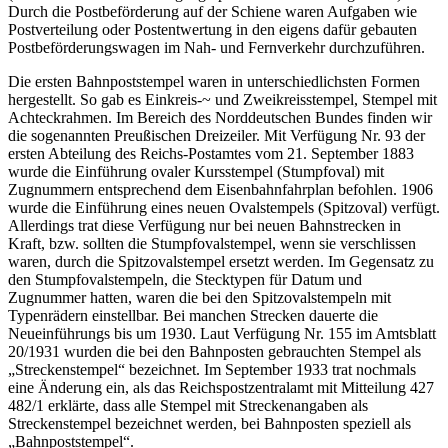
Durch die Postbeförderung auf der Schiene waren Aufgaben wie
Postverteilung oder Postentwertung in den eigens dafür gebauten
Postbeförderungswagen im Nah- und Fernverkehr durchzuführen.
Die ersten Bahnpoststempel waren in unterschiedlichsten Formen
hergestellt. So gab es Einkreis-~ und Zweikreisstempel, Stempel mit
Achteckrahmen. Im Bereich des Norddeutschen Bundes finden wir
die sogenannten Preußischen Dreizeiler. Mit Verfügung Nr. 93 der
ersten Abteilung des Reichs-Postamtes vom 21. September 1883
wurde die Einführung ovaler Kursstempel (Stumpfoval) mit
Zugnummern entsprechend dem Eisenbahnfahrplan befohlen. 1906
wurde die Einführung eines neuen Ovalstempels (Spitzoval) verfügt.
Allerdings trat diese Verfügung nur bei neuen Bahnstrecken in
Kraft, bzw. sollten die Stumpfovalstempel, wenn sie verschlissen
waren, durch die Spitzovalstempel ersetzt werden. Im Gegensatz zu
den Stumpfovalstempeln, die Stecktypen für Datum und
Zugnummer hatten, waren die bei den Spitzovalstempeln mit
Typenrädern einstellbar. Bei manchen Strecken dauerte die
Neueinführungs bis um 1930. Laut Verfügung Nr. 155 im Amtsblatt
20/1931 wurden die bei den Bahnposten gebrauchten Stempel als
„Streckenstempel“ bezeichnet. Im September 1933 trat nochmals
eine Änderung ein, als das Reichspostzentralamt mit Mitteilung 427
482/1 erklärte, dass alle Stempel mit Streckenangaben als
Streckenstempel bezeichnet werden, bei Bahnposten speziell als
„Bahnpoststempel“.