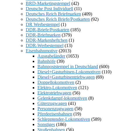
BRD-Marketingstempel
(42)
Deutsche Post Individuell
(11)
Deutsches Reich Briefmarken
(409)
Deutsches Reich Briefe/Postkarten
(92)
DR Werbestempel
(1)
DDR-Briefe/Postkarten
(185)
DDR-Briefmarken
(379)
DDR-Markenheftchen
(1)
DDR-Werbestempel
(13)
Eisenbahnmotive
(2013)
Ausgabeländer
(1653)
Bahnhöfe
(39)
Bahnpoststempel in Deutschland
(600)
Diesel+Gasturbinen-Lokomotiven
(110)
Diesel+Gasturbinentriebwagen
(69)
Doppellokomotiven
(2)
Elektro-Lokomotiven
(121)
Elektrotriebwagen
(56)
Gelenkdampf-lokomotiven
(8)
Güterzugwagen
(41)
Personenzugwagen
(58)
Pferdeeisenbahnen
(19)
Schlepptender-Lokomotiven
(589)
Sonstiges
(186)
Straßenbahnen
(56)