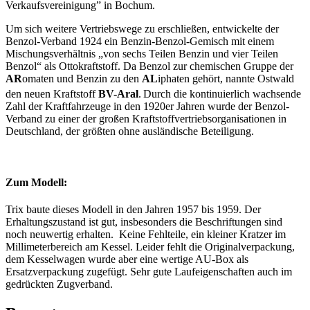
Verkaufsvereinigung” in Bochum.
Um sich weitere Vertriebswege zu erschließen, entwickelte der
Benzol-Verband 1924 ein Benzin-Benzol-Gemisch mit einem
Mischungsverhältnis „von sechs Teilen Benzin und vier Teilen
Benzol“ als Ottokraftstoff. Da Benzol zur chemischen Gruppe der
AR
omaten und Benzin zu den
AL
iphaten gehört, nannte Ostwald
den neuen Kraftstoff
BV-Aral
.
Durch die kontinuierlich wachsende
Zahl der Kraftfahrzeuge in den 1920er Jahren wurde der Benzol-
Verband zu einer der großen Kraftstoffvertriebsorganisationen in
Deutschland, der größten ohne ausländische Beteiligung.
Zum Modell:
Trix baute dieses Modell in den Jahren 1957 bis 1959. Der
Erhaltungszustand ist gut, insbesonders die Beschriftungen sind
noch neuwertig erhalten. Keine Fehlteile, ein kleiner Kratzer im
Millimeterbereich am Kessel. Leider fehlt die Originalverpackung,
dem Kesselwagen wurde aber eine wertige AU-Box als
Ersatzverpackung zugefügt. Sehr gute Laufeigenschaften auch im
gedrückten Zugverband.