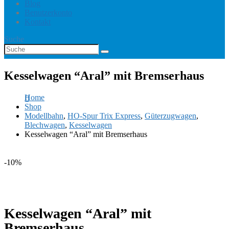
Blog
Benutzerkonto
Kontakt
Suche
Kesselwagen “Aral” mit Bremserhaus
Home
Shop
Modellbahn
,
HO-Spur Trix Express
,
Güterzugwagen
,
Blechwagen
,
Kesselwagen
Kesselwagen “Aral” mit Bremserhaus
-10%
Kesselwagen “Aral” mit
Bremserhaus