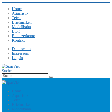
Home
Aquaristik
Teich
Briefmarken
Modellbahn
Blog
Benutzerkonto
Kontakt
Datenschutz
Impressum
Log-In
Suche
Home
Aquaristik
Teich
Briefmarken
Modellbahn