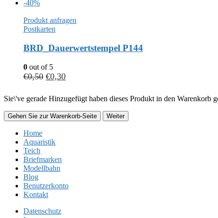
-40%
Produkt anfragen
Postkarten
BRD_Dauerwertstempel P144
0
out of 5
€
0,50
€
0,30
Sie\'ve gerade Hinzugefügt haben dieses Produkt in den Warenkorb ge
Gehen Sie zur Warenkorb-Seite
Weiter
Home
Aquaristik
Teich
Briefmarken
Modellbahn
Blog
Benutzerkonto
Kontakt
Datenschutz