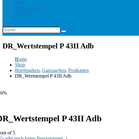
Blog
Benutzerkonto
Kontakt
Suche
DR_Wertstempel P 43II Adb
Home
Shop
Briefmarken
,
Ganzsachen
,
Postkarten
DR_Wertstempel P 43II Adb
70%
DR_Wertstempel P 43II Adb
out of 5
 Es gibt noch keine Bewertungen. )