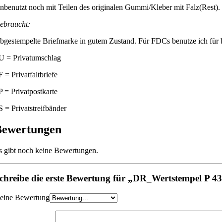
nbenutzt noch mit Teilen des originalen Gummi/Kleber mit Falz(Rest).
ebraucht:
bgestempelte Briefmarke in gutem Zustand. Für FDCs benutze ich für be
U = Privatumschlag
F = Privatfaltbriefe
P = Privatpostkarte
S = Privatstreifbänder
Bewertungen
s gibt noch keine Bewertungen.
chreibe die erste Bewertung für „DR_Wertstempel P 4
eine Bewertung