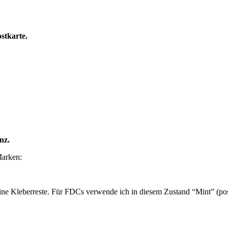
karte.
z.
Marken:
ne Kleberreste. Für FDCs verwende ich in diesem Zustand “Mint” (post