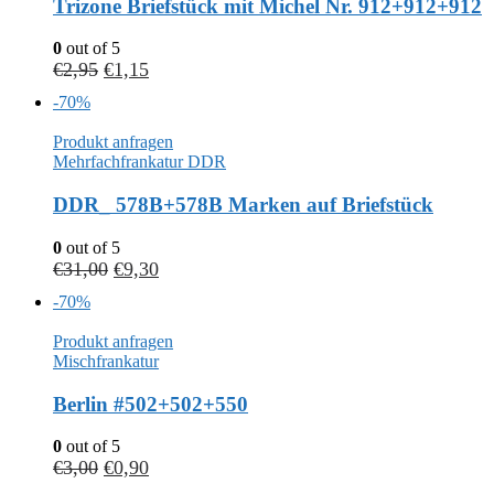
Trizone Briefstück mit Michel Nr. 912+912+912
0
out of 5
€
2,95
€
1,15
-70%
Produkt anfragen
Mehrfachfrankatur DDR
DDR_ 578B+578B Marken auf Briefstück
0
out of 5
€
31,00
€
9,30
-70%
Produkt anfragen
Mischfrankatur
Berlin #502+502+550
0
out of 5
€
3,00
€
0,90