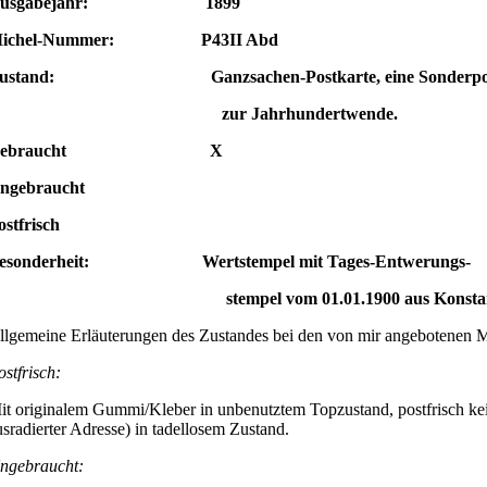
Ausgabejahr: 1899
ichel-Nummer: P43II Abd
ustand: Ganzsachen-Postkarte, eine Sonderpost
zur Jahrhundertwende.
Gebraucht X
Ungebraucht
ostfrisch
esonderheit: Wertstempel mit Tages-Entwerungs-
stempel vom 01.01.1900 aus Konstan
llgemeine Erläuterungen des Zustandes bei den von mir angebotenen 
ostfrisch:
it originalem Gummi/Kleber in unbenutztem Topzustand, postfrisch kei
usradierter Adresse) in tadellosem Zustand.
ngebraucht: