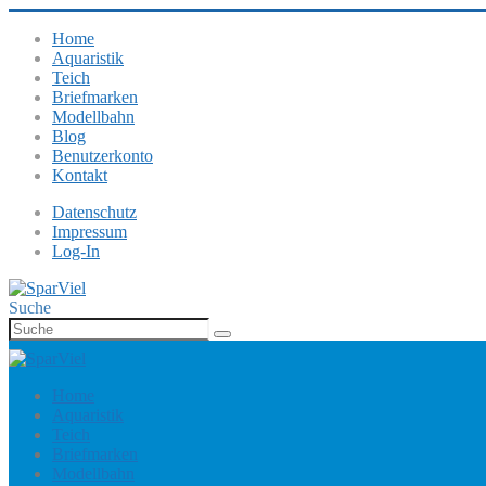
Home
Aquaristik
Teich
Briefmarken
Modellbahn
Blog
Benutzerkonto
Kontakt
Datenschutz
Impressum
Log-In
Suche
Home
Aquaristik
Teich
Briefmarken
Modellbahn