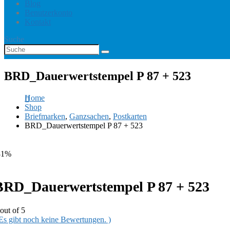
Blog
Benutzerkonto
Kontakt
Suche
BRD_Dauerwertstempel P 87 + 523
Home
Shop
Briefmarken
,
Ganzsachen
,
Postkarten
BRD_Dauerwertstempel P 87 + 523
81%
BRD_Dauerwertstempel P 87 + 523
out of 5
 Es gibt noch keine Bewertungen. )