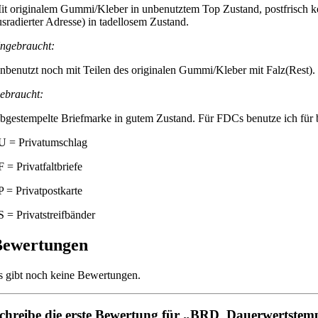
it originalem Gummi/Kleber in unbenutztem Top Zustand, postfrisch ke
usradierter Adresse) in tadellosem Zustand.
ngebraucht:
nbenutzt noch mit Teilen des originalen Gummi/Kleber mit Falz(Rest).
ebraucht:
bgestempelte Briefmarke in gutem Zustand. Für FDCs benutze ich für be
U = Privatumschlag
F = Privatfaltbriefe
P = Privatpostkarte
S = Privatstreifbänder
Bewertungen
s gibt noch keine Bewertungen.
chreibe die erste Bewertung für „BRD_Dauerwertstemp