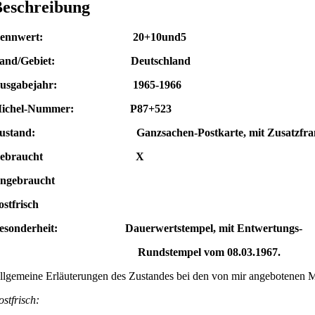
eschreibung
Nennwert: 20+10und5
and/Gebiet: Deutschland
Ausgabejahr: 1965-1966
ichel-Nummer: P87+523
ustand: Ganzsachen-Postkarte, mit Zusatzfrank
Gebraucht X
Ungebraucht
ostfrisch
esonderheit: Dauerwertstempel, mit Entwertungs-
Rundstempel vom 08.03.1967.
llgemeine Erläuterungen des Zustandes bei den von mir angebotenen 
ostfrisch: