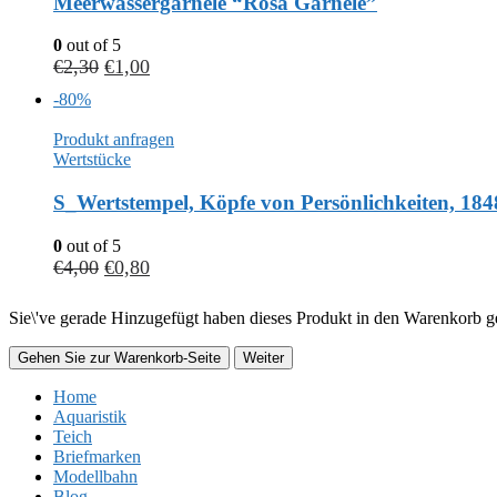
Meerwassergarnele “Rosa Garnele”
0
out of 5
€
2,30
€
1,00
-80%
Produkt anfragen
Wertstücke
S_Wertstempel, Köpfe von Persönlichkeiten, 184
0
out of 5
€
4,00
€
0,80
Sie\'ve gerade Hinzugefügt haben dieses Produkt in den Warenkorb ge
Gehen Sie zur Warenkorb-Seite
Weiter
Home
Aquaristik
Teich
Briefmarken
Modellbahn
Blog