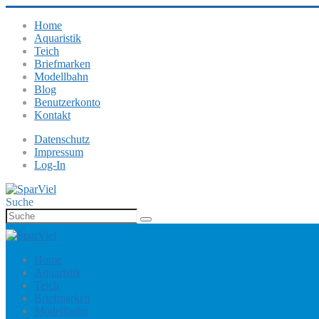
Home
Aquaristik
Teich
Briefmarken
Modellbahn
Blog
Benutzerkonto
Kontakt
Datenschutz
Impressum
Log-In
Suche
Home
Aquaristik
Teich
Briefmarken
Modellbahn