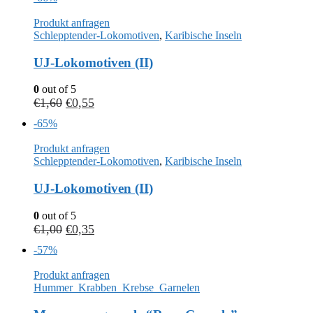
Produkt anfragen
Schlepptender-Lokomotiven
,
Karibische Inseln
UJ-Lokomotiven (II)
0
out of 5
€
1,60
€
0,55
-65%
Produkt anfragen
Schlepptender-Lokomotiven
,
Karibische Inseln
UJ-Lokomotiven (II)
0
out of 5
€
1,00
€
0,35
-57%
Produkt anfragen
Hummer_Krabben_Krebse_Garnelen