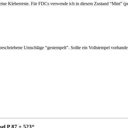
ine Kleberreste. Für FDCs verwende ich in diesem Zustand “Mint” (pos
schriebene Umschläge “gestempelt”. Sollte ein Vollstempel vorhanden 
el P 87 + 523“