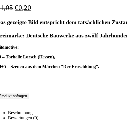
€
1,05
€
0,20
as gezeigte Bild entspricht dem tatsächlichen Zusta
reimarke: Deutsche Bauwerke aus zwölf Jahrhund
ildmotive:
0 – Torhalle Lorsch (Hessen),
0+5 – Szenen aus dem Märchen “Der Froschkönig”.
Produkt anfragen
Beschreibung
Bewertungen (0)