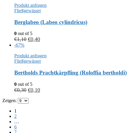
Produkt anfragen
Fließgewässer
Berglabeo (Labeo cylindricus)
0
out of 5
€
1,10
€
0,40
-67%
Produkt anfragen
Fließgewässer
Bertholds Prachtkärpfling (Roloffia bertholdi)
0
out of 5
€
0,30
€
0,10
Zeigen:
1
2
…
6
7