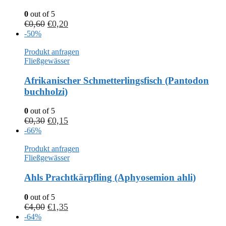
0
out of 5
€
0,60
€
0,20
-50%
Produkt anfragen
Fließgewässer
Afrikanischer Schmetterlingsfisch (Pantodon
buchholzi)
0
out of 5
€
0,30
€
0,15
-66%
Produkt anfragen
Fließgewässer
Ahls Prachtkärpfling (Aphyosemion ahli)
0
out of 5
€
4,00
€
1,35
-64%