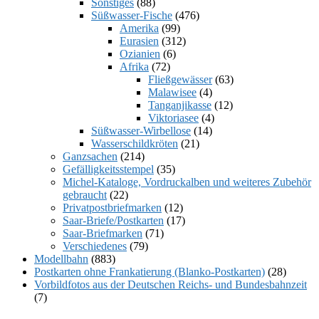
Sonstiges
(88)
Süßwasser-Fische
(476)
Amerika
(99)
Eurasien
(312)
Ozianien
(6)
Afrika
(72)
Fließgewässer
(63)
Malawisee
(4)
Tanganjikasse
(12)
Viktoriasee
(4)
Süßwasser-Wirbellose
(14)
Wasserschildkröten
(21)
Ganzsachen
(214)
Gefälligkeitsstempel
(35)
Michel-Kataloge, Vordruckalben und weiteres Zubehör
gebraucht
(22)
Privatpostbriefmarken
(12)
Saar-Briefe/Postkarten
(17)
Saar-Briefmarken
(71)
Verschiedenes
(79)
Modellbahn
(883)
Postkarten ohne Frankatierung (Blanko-Postkarten)
(28)
Vorbildfotos aus der Deutschen Reichs- und Bundesbahnzeit
(7)