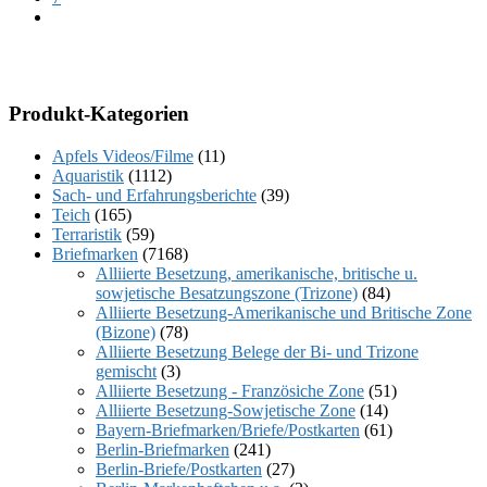
Produkt-Kategorien
Apfels Videos/Filme
(11)
Aquaristik
(1112)
Sach- und Erfahrungsberichte
(39)
Teich
(165)
Terraristik
(59)
Briefmarken
(7168)
Alliierte Besetzung, amerikanische, britische u.
sowjetische Besatzungszone (Trizone)
(84)
Alliierte Besetzung-Amerikanische und Britische Zone
(Bizone)
(78)
Alliierte Besetzung Belege der Bi- und Trizone
gemischt
(3)
Alliierte Besetzung - Französiche Zone
(51)
Alliierte Besetzung-Sowjetische Zone
(14)
Bayern-Briefmarken/Briefe/Postkarten
(61)
Berlin-Briefmarken
(241)
Berlin-Briefe/Postkarten
(27)