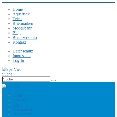
Home
Aquaristik
Teich
Briefmarken
Modellbahn
Blog
Benutzerkonto
Kontakt
Datenschutz
Impressum
Log-In
Suche
Home
Aquaristik
Teich
Briefmarken
Modellbahn