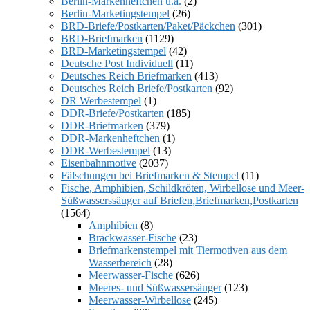
Berlin-Markenheftchen u.a.
(2)
Berlin-Marketingstempel
(26)
BRD-Briefe/Postkarten/Paket/Päckchen
(301)
BRD-Briefmarken
(1129)
BRD-Marketingstempel
(42)
Deutsche Post Individuell
(11)
Deutsches Reich Briefmarken
(413)
Deutsches Reich Briefe/Postkarten
(92)
DR Werbestempel
(1)
DDR-Briefe/Postkarten
(185)
DDR-Briefmarken
(379)
DDR-Markenheftchen
(1)
DDR-Werbestempel
(13)
Eisenbahnmotive
(2037)
Fälschungen bei Briefmarken & Stempel
(11)
Fische, Amphibien, Schildkröten, Wirbellose und Meer-
Süßwasserssäuger auf Briefen,Briefmarken,Postkarten
(1564)
Amphibien
(8)
Brackwasser-Fische
(23)
Briefmarkenstempel mit Tiermotiven aus dem
Wasserbereich
(28)
Meerwasser-Fische
(626)
Meeres- und Süßwassersäuger
(123)
Meerwasser-Wirbellose
(245)