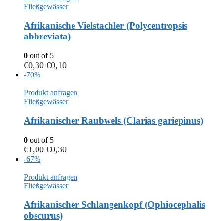
Fließgewässer
Afrikanische Vielstachler (Polycentropsis
abbreviata)
0
out of 5
€
0,30
€
0,10
-70%
Produkt anfragen
Fließgewässer
Afrikanischer Raubwels (Clarias gariepinus)
0
out of 5
€
1,00
€
0,30
-67%
Produkt anfragen
Fließgewässer
Afrikanischer Schlangenkopf (Ophiocephalis
obscurus)