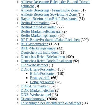
Alliierte Besetzung Belege der Bi- und Trizone
gemischt
(3)
Alliierte Besetzung - Französiche Zone
(51)
Alliierte Besetzung-Sowjetische Zone
(14)
Bayern-Briefmarken/Briefe/Postkarten
(61)
Berlin-Briefmarken
(241)
Berlin-Briefe/Postkarten
(27)
Berlin-Markenheftchen u.a.
(2)
Berlin-Marketingstempel
(26)
BRD-Briefe/Postkarten/Paket/Päckchen
(300)
BRD-Briefmarken
(1127)
BRD-Marketingstempel
(42)
Deutsche Post Individuell
(11)
Deutsches Reich Briefmarken
(409)
Deutsches Reich Briefe/Postkarten
(92)
DR Werbestempel
(1)
DDR-Briefe/Postkarten
(185)
Briefe/Postkarten
(119)
Ersttagsbriefe
(66)
Leipziger Messe
(78)
DDR-Briefmarken
(378)
DDR-Markenheftchen
(1)
DDR-Werbestempel
(13)
Eisenbahnmotive
(2006)
Fälschungen bei Briefmarken & Stempel
(11)