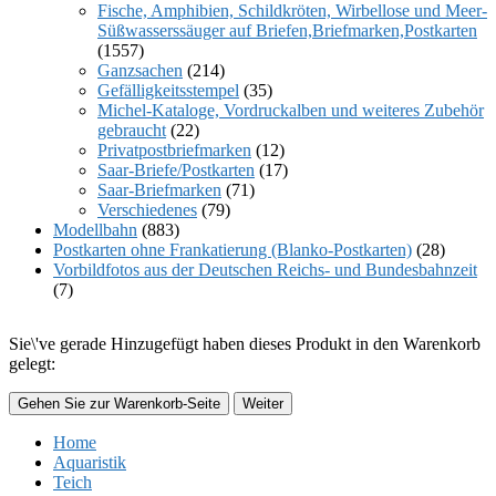
Fische, Amphibien, Schildkröten, Wirbellose und Meer-
Süßwasserssäuger auf Briefen,Briefmarken,Postkarten
(1557)
Ganzsachen
(214)
Gefälligkeitsstempel
(35)
Michel-Kataloge, Vordruckalben und weiteres Zubehör
gebraucht
(22)
Privatpostbriefmarken
(12)
Saar-Briefe/Postkarten
(17)
Saar-Briefmarken
(71)
Verschiedenes
(79)
Modellbahn
(883)
Postkarten ohne Frankatierung (Blanko-Postkarten)
(28)
Vorbildfotos aus der Deutschen Reichs- und Bundesbahnzeit
(7)
Sie\'ve gerade Hinzugefügt haben dieses Produkt in den Warenkorb
gelegt:
Gehen Sie zur Warenkorb-Seite
Weiter
Home
Aquaristik
Teich