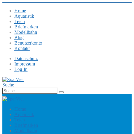
Home
Aquaristik
Teich
Briefmarken
Modellbahn
Blog
Benutzerkonto
Kontakt
Datenschutz
Impressum
Log-In
Suche
Home
Aquaristik
Teich
Briefmarken
Modellbahn