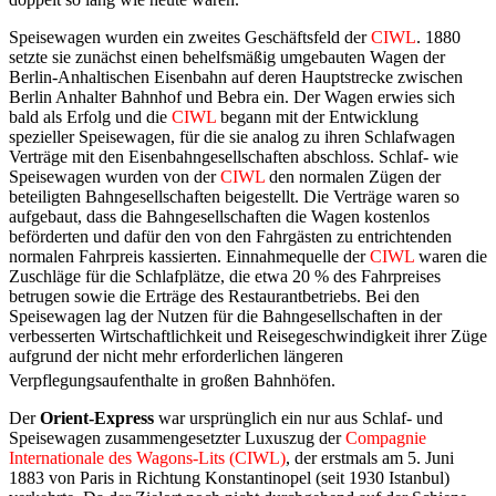
Speisewagen wurden ein zweites Geschäftsfeld der
CIWL
. 1880
setzte sie zunächst einen behelfsmäßig umgebauten Wagen der
Berlin-Anhaltischen Eisenbahn auf deren Hauptstrecke zwischen
Berlin Anhalter Bahnhof und Bebra ein. Der Wagen erwies sich
bald als Erfolg und die
CIWL
begann mit der Entwicklung
spezieller Speisewagen, für die sie analog zu ihren Schlafwagen
Verträge mit den Eisenbahngesellschaften abschloss. Schlaf- wie
Speisewagen wurden von der
CIWL
den normalen Zügen der
beteiligten Bahngesellschaften beigestellt. Die Verträge waren so
aufgebaut, dass die Bahngesellschaften die Wagen kostenlos
beförderten und dafür den von den Fahrgästen zu entrichtenden
normalen Fahrpreis kassierten. Einnahmequelle der
CIWL
waren die
Zuschläge für die Schlafplätze, die etwa 20 % des Fahrpreises
betrugen sowie die Erträge des Restaurantbetriebs. Bei den
Speisewagen lag der Nutzen für die Bahngesellschaften in der
verbesserten Wirtschaftlichkeit und Reisegeschwindigkeit ihrer Züge
aufgrund der nicht mehr erforderlichen längeren
Verpflegungsaufenthalte in großen Bahnhöfen.
Der
Orient-Express
war ursprünglich ein nur aus Schlaf- und
Speisewagen zusammengesetzter Luxuszug der
Compagnie
Internationale des Wagons-Lits (CIWL)
, der erstmals am 5. Juni
1883 von Paris in Richtung Konstantinopel (seit 1930 Istanbul)