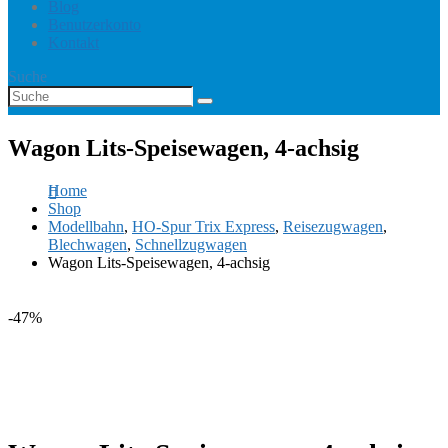
Blog
Benutzerkonto
Kontakt
Suche
Wagon Lits-Speisewagen, 4-achsig
Home
Shop
Modellbahn
,
HO-Spur Trix Express
,
Reisezugwagen
,
Blechwagen
,
Schnellzugwagen
Wagon Lits-Speisewagen, 4-achsig
-47%