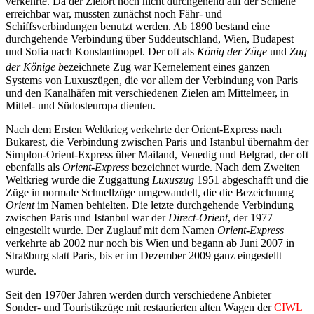
verkehrte. Da der Zielort noch nicht durchgehend auf der Schiene
erreichbar war, mussten zunächst noch Fähr- und
Schiffsverbindungen benutzt werden. Ab 1890 bestand eine
durchgehende Verbindung über Süddeutschland, Wien, Budapest
und Sofia nach Konstantinopel. Der oft als
König der Züge
und
Zug
der Könige b
ezeichnete Zug war Kernelement eines ganzen
Systems von Luxuszügen, die vor allem der Verbindung von Paris
und den Kanalhäfen mit verschiedenen Zielen am Mittelmeer, in
Mittel- und Südosteuropa dienten.
Nach dem Ersten Weltkrieg verkehrte der Orient-Express nach
Bukarest, die Verbindung zwischen Paris und Istanbul übernahm der
Simplon-Orient-Express über Mailand, Venedig und Belgrad, der oft
ebenfalls als
Orient-Express
bezeichnet wurde. Nach dem Zweiten
Weltkrieg wurde die Zuggattung
Luxuszug
1951 abgeschafft und die
Züge in normale Schnellzüge umgewandelt, die die Bezeichnung
Orient
im Namen behielten. Die letzte durchgehende Verbindung
zwischen Paris und Istanbul war der
Direct-Orient
, der 1977
eingestellt wurde. Der Zuglauf mit dem Namen
Orient-Express
verkehrte ab 2002 nur noch bis Wien und begann ab Juni 2007 in
Straßburg statt Paris, bis er im Dezember 2009 ganz eingestellt
wurde.
Seit den 1970er Jahren werden durch verschiedene Anbieter
Sonder- und Touristikzüge mit restaurierten alten Wagen der
CIWL