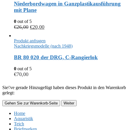
Niederbordwagen in Ganzplastikausführung
mit Plane
0
out of 5
€
26,00
€
20,00
Produkt anfragen
Nachkriegsmodelle (nach 1948)
BR 80 020 der DRG, C-Rangierlok
0
out of 5
€
70,00
Sie\'ve gerade Hinzugefügt haben dieses Produkt in den Warenkorb
gelegt:
Gehen Sie zur Warenkorb-Seite
Weiter
Home
Aquaristik
Teich
Briefmarken