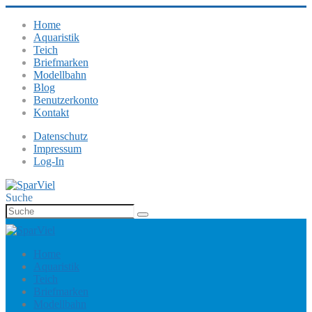
Home
Aquaristik
Teich
Briefmarken
Modellbahn
Blog
Benutzerkonto
Kontakt
Datenschutz
Impressum
Log-In
Suche
Home
Aquaristik
Teich
Briefmarken
Modellbahn