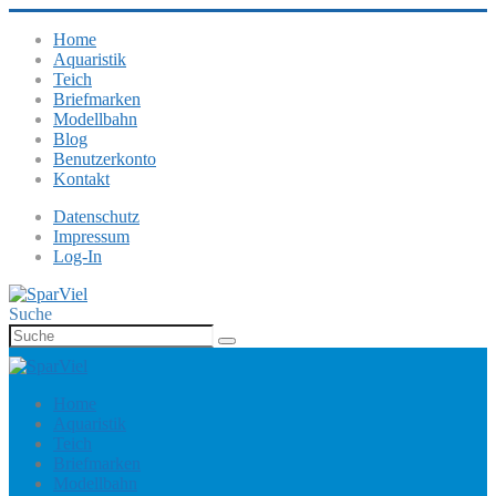
Home
Aquaristik
Teich
Briefmarken
Modellbahn
Blog
Benutzerkonto
Kontakt
Datenschutz
Impressum
Log-In
Suche
Home
Aquaristik
Teich
Briefmarken
Modellbahn