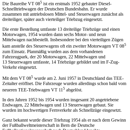
5
Die Baureihe VT 08
ist ein erstmals 1952 gebauter Diesel-
Schnelltriebwagen der Deutschen Bundesbahn. Er wurde
zusammen mit antriebslosen Mittel- und Steuerwagen zunächst als
dreiteiliger, später auch vierteiliger Triebzug eingesetzt.
Die erste Bestellung umfasste 13 dreiteilige Triebzüge und einen
Motorwagen, 1954 wurden dann sechs Motor- und neun
Mittelwagen nachbestellt. Insbesondere bei den vierteiligen Zügen
5
kam anstelle des Steuerwagens oft ein zweiter Motorwagen VT 08
zum Einsatz. Planmäßig wurden aus dem vorhandenen
Fahrzeugpark, der 20 Motorwagen, 22 Mittelwagen und
13 Steuerwagen umfasste, 14 Triebzüge gebildet und im F-Zug-
Verkehr eingesetzt.
5
Mit dem VT 08
wurde am 2. Juni 1957 in Deutschland das TEE-
Zeitalter eröffnet. Die Fahrzeuge wurden allerdings schon bald vom
5
neueren TEE-Triebwagen VT 11
abgelöst.
In den Jahren 1952 bis 1954 wurden insgesamt 20 angetriebene
Endwagen, 22 Mittelwagen und 13 Steuerwagen gebaut. Sie
wurden im hochwertigen Fernverkehr als Schnellzüge eingesetzt.
Ganz bekannt wurde dieser Triebzug 1954 als er nach dem Gewinn
der Fußballweltmeisterschaft in Bern die Deutsche