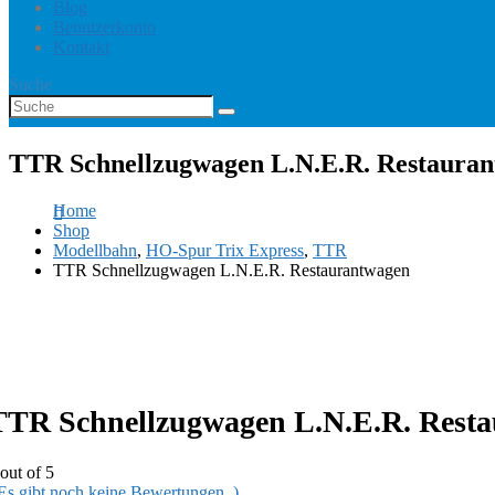
Blog
Benutzerkonto
Kontakt
Suche
TTR Schnellzugwagen L.N.E.R. Restaura
Home
Shop
Modellbahn
,
HO-Spur Trix Express
,
TTR
TTR Schnellzugwagen L.N.E.R. Restaurantwagen
TTR Schnellzugwagen L.N.E.R. Rest
out of 5
 Es gibt noch keine Bewertungen. )