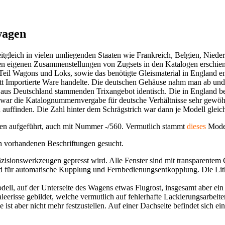
wagen
tgleich in vielen umliegenden Staaten wie Frankreich, Belgien, Niede
rsten eigenen Zusammenstellungen von Zugsets in den Katalogen ersch
 Teil Wagons und Loks, sowie das benötigte Gleismaterial in England 
t Importierte Ware handelte. Die deutschen Gehäuse nahm man ab und 
aus Deutschland stammenden Trixangebot identisch. Die in England be
 war die Katalognummernvergabe für deutsche Verhältnisse sehr gewö
 auffinden. Die Zahl hinter dem Schrägstrich war dann je Modell gleic
en aufgeführt, auch mit Nummer -/560. Vermutlich stammt
dieses
Model
ch vorhandenen Beschriftungen gesucht.
äzisionswerkzeugen gepresst wird. Alle Fenster sind mit transparentem 
d für automatische Kupplung und Fernbedienungsentkopplung. Die Lith
ll, auf der Unterseite des Wagens etwas Flugrost, insgesamt aber ein
erisse gebildet, welche vermutlich auf fehlerhafte Lackierungsarbeiten
 ist aber nicht mehr festzustellen. Auf einer Dachseite befindet sich e