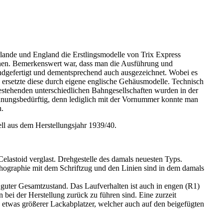
rlande und England die Erstlingsmodelle von Trix Express
ienen. Bemerkenswert war, dass man die Ausführung und
endgefertigt und dementsprechend auch ausgezeichnet. Wobei es
ersetzte diese durch eigene englische Gehäusmodelle. Technisch
stehenden unterschiedlichen Bahngesellschaften wurden in der
hnungsbedürftig, denn lediglich mit der Vornummer konnte man
h.
l aus dem Herstellungsjahr 1939/40.
Celastoid verglast. Drehgestelle des damals neuesten Typs.
ographie mit dem Schriftzug und den Linien sind in dem damals
 guter Gesamtzustand. Das Laufverhalten ist auch in engen (R1)
 bei der Herstellung zurück zu führen sind. Eine zurzeit
in etwas größerer Lackabplatzer, welcher auch auf den beigefügten