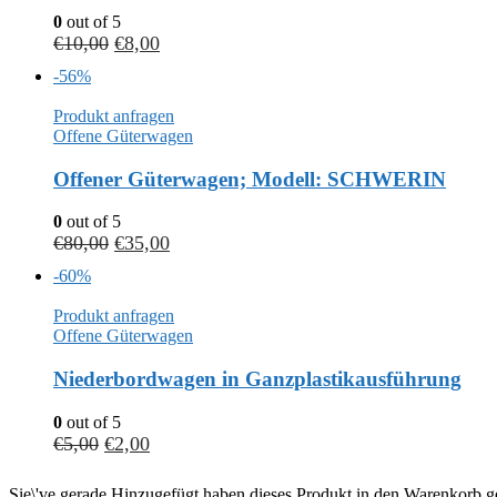
0
out of 5
€
10,00
€
8,00
-56%
Produkt anfragen
Offene Güterwagen
Offener Güterwagen; Modell: SCHWERIN
0
out of 5
€
80,00
€
35,00
-60%
Produkt anfragen
Offene Güterwagen
Niederbordwagen in Ganzplastikausführung
0
out of 5
€
5,00
€
2,00
Sie\'ve gerade Hinzugefügt haben dieses Produkt in den Warenkorb ge