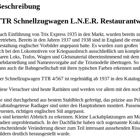
eschreibung
TR Schnellzugwagen L.N.E.R. Restaurant
ach Einführung von Trix Express 1935 in den Markt, wurden bereits zei
ertrieben. Bereits in den Jahren 1937 und 1938 sind in England die e
estaltung englischer Vorbilder angepasst hatte. Es wurden zum großen
ich bei den Lokomotiven vor Kriegsausbruch ausschließlich um komplet
aren Loks, Trafos, Wagen und Gleismaterial übereinstimmend mit dem 
arbdarstellung und Namensvorgabe auf die Trixmodelle übertragen. So
ann auch die Bahngesellschaft mit ihren typischen Farben erkennen und
er Schnellzugwagen TTR 4/567 ist regelmäßig ab 1937 in den Katalog
iese Vierachser sind heute Raritäten und werden vor allem mit den no
ie sind durchgehend aus bestem Stahlblech gefertigt, das präzise aus Pr
aßstabsgetreue Radlager sind unter den Hauptrahmen montiert. Passen
euesten, richtigen englischen Stil angepasst.
s sind keinerlei Abbrüch zu erkennen. Kleine Lackabplatzungen am Mode
adien unproblematisch. In der Dachfläche haben sich sogenannte Krakale
ortschreidende Veränderung dieser zum Teil intressant aussehenden Risse
ildern deutlich herausgestellt wurde.