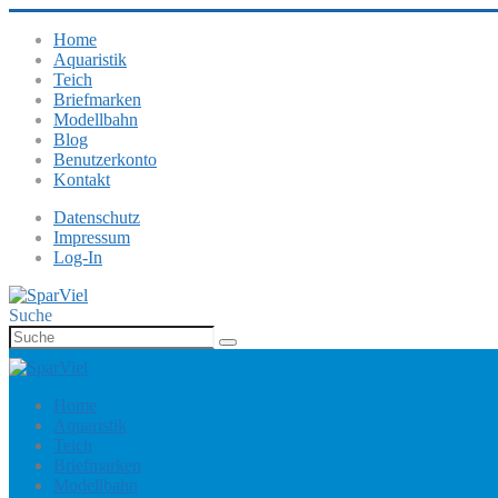
Home
Aquaristik
Teich
Briefmarken
Modellbahn
Blog
Benutzerkonto
Kontakt
Datenschutz
Impressum
Log-In
Suche
Home
Aquaristik
Teich
Briefmarken
Modellbahn