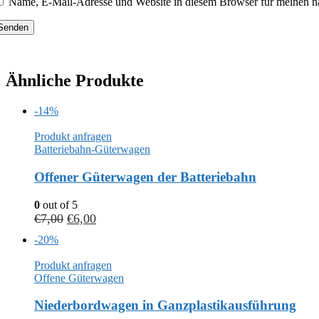
Name, E-Mail-Adresse und Website in diesem Browser für meinen n
Ähnliche Produkte
-14%
Produkt anfragen
Batteriebahn-Güterwagen
Offener Güterwagen der Batteriebahn
0
out of 5
€
7,00
€
6,00
-20%
Produkt anfragen
Offene Güterwagen
Niederbordwagen in Ganzplastikausführung