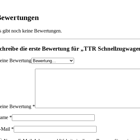
Bewertungen
s gibt noch keine Bewertungen.
chreibe die erste Bewertung für „TTR Schnellzugwag
eine Bewertung
eine Bewertung
*
ame
*
-Mail
*