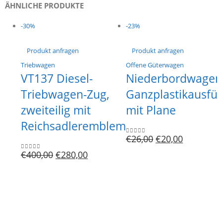
ÄHNLICHE PRODUKTE
-30%
-23%
Produkt anfragen
Produkt anfragen
Triebwagen
Offene Güterwagen
VT137 Diesel-
Niederbordwagen
Triebwagen-Zug,
Ganzplastikausfü
zweiteilig mit
mit Plane
Reichsadleremblem
€
26,00
€
20,00
0
out of 5
€
400,00
€
280,00
0
out of 5