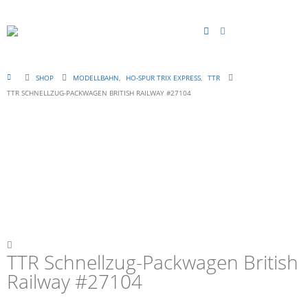
SHOP
MODELLBAHN
,
HO-SPUR TRIX EXPRESS
,
TTR
TTR SCHNELLZUG-PACKWAGEN BRITISH RAILWAY #27104
TTR Schnellzug-Packwagen British
Railway #27104