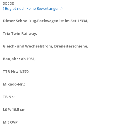
( Es gibt noch keine Bewertungen. )
0
out of 5
Dieser Schnellzug-Packwagen ist im Set 1/334,
Trix Twin Railway,
Gleich- und Wechselstrom, Dreileiterschiene,
Baujahr : ab 1951,
TTR Nr.: 1/570,
Mikado-Nr.:
TE-Nr.:
LüP: 16,5 cm
Mit OVP