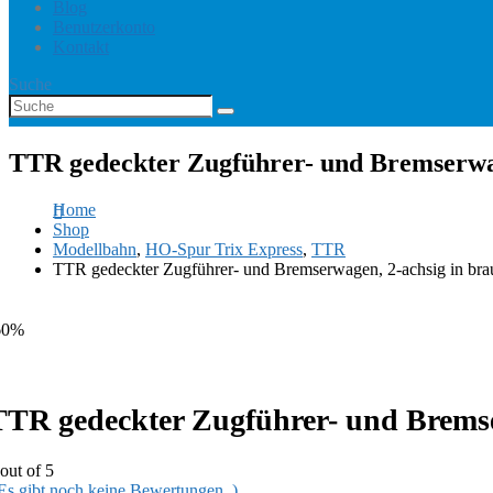
Blog
Benutzerkonto
Kontakt
Suche
TTR gedeckter Zugführer- und Bremserwag
Home
Shop
Modellbahn
,
HO-Spur Trix Express
,
TTR
TTR gedeckter Zugführer- und Bremserwagen, 2-achsig in br
60%
TTR gedeckter Zugführer- und Bremse
out of 5
 Es gibt noch keine Bewertungen. )