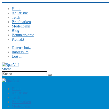
Home
Aquaristik
Teich
Briefmarken
Modellbahn
Blog
Benutzerkonto
Kontakt
Datenschutz
Impressum
Log-In
Suche
Home
Aquaristik
Teich
Briefmarken
Modellbahn