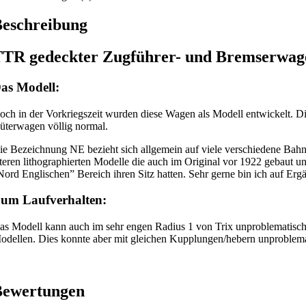
eschreibung
TR gedeckter Zugführer- und Bremserwage
as Modell:
och in der Vorkriegszeit wurden diese Wagen als Modell entwickelt. D
üterwagen völlig normal.
ie Bezeichnung NE bezieht sich allgemein auf viele verschiedene Bahng
lteren lithographierten Modelle die auch im Original vor 1922 gebaut 
Nord Englischen” Bereich ihren Sitz hatten. Sehr gerne bin ich auf Er
um Laufverhalten:
as Modell kann auch im sehr engen Radius 1 von Trix unproblematisch 
odellen. Dies konnte aber mit gleichen Kupplungen/hebern unproble
Bewertungen