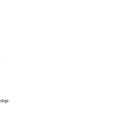
r
legt: