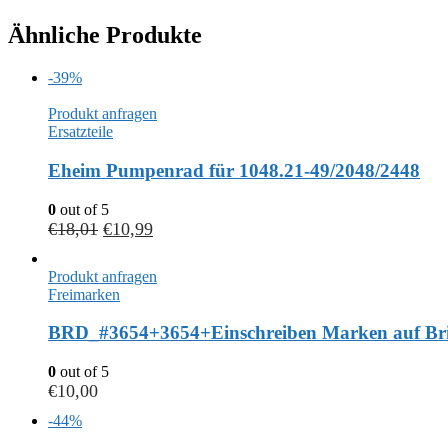
Ähnliche Produkte
-39%
Produkt anfragen
Ersatzteile
Eheim Pumpenrad für 1048.21-49/2048/2448
0
out of 5
€
18,01
€
10,99
Produkt anfragen
Freimarken
BRD_#3654+3654+Einschreiben Marken auf Bri
0
out of 5
€
10,00
-44%