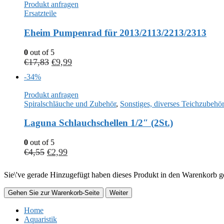
Produkt anfragen
Ersatzteile
Eheim Pumpenrad für 2013/2113/2213/2313
0
out of 5
€
17,83
€
9,99
-34%
Produkt anfragen
Spiralschläuche und Zubehör
,
Sonstiges, diverses Teichzubehö
Laguna Schlauchschellen 1/2″ (2St.)
0
out of 5
€
4,55
€
2,99
Sie\'ve gerade Hinzugefügt haben dieses Produkt in den Warenkorb ge
Gehen Sie zur Warenkorb-Seite
Weiter
Home
Aquaristik