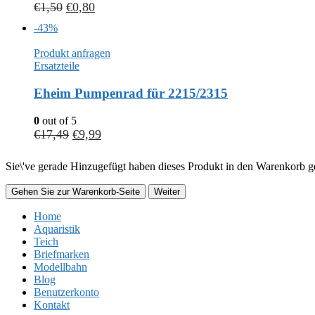
€
1,50
€
0,80
-43%
Produkt anfragen
Ersatzteile
Eheim Pumpenrad für 2215/2315
0
out of 5
€
17,49
€
9,99
Sie\'ve gerade Hinzugefügt haben dieses Produkt in den Warenkorb ge
Gehen Sie zur Warenkorb-Seite
Weiter
Home
Aquaristik
Teich
Briefmarken
Modellbahn
Blog
Benutzerkonto
Kontakt