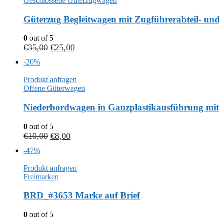
Geschlossene Güterzugwagen
Güterzug Begleitwagen mit Zugführerabteil- u
0
out of 5
€
35,00
€
25,00
-20%
Produkt anfragen
Offene Güterwagen
Niederbordwagen in Ganzplastikausführung mi
0
out of 5
€
10,00
€
8,00
-47%
Produkt anfragen
Freimarken
BRD_#3653 Marke auf Brief
0
out of 5