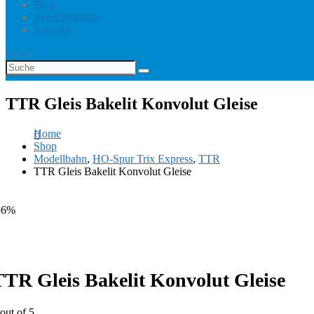
Blog
Benutzerkonto
Kontakt
Suche
TTR Gleis Bakelit Konvolut Gleise
Home
Shop
Modellbahn
,
HO-Spur Trix Express
,
TTR
TTR Gleis Bakelit Konvolut Gleise
56%
TTR Gleis Bakelit Konvolut Gleise
out of 5