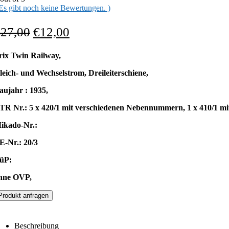
 Es gibt noch keine Bewertungen. )
€
27,00
€
12,00
rix Twin Railway,
leich- und Wechselstrom, Dreileiterschiene,
aujahr : 1935,
TR Nr.: 5 x 420/1 mit verschiedenen Nebennummern, 1 x 410/1 
ikado-Nr.:
E-Nr.: 20/3
üP:
hne OVP,
Produkt anfragen
Beschreibung