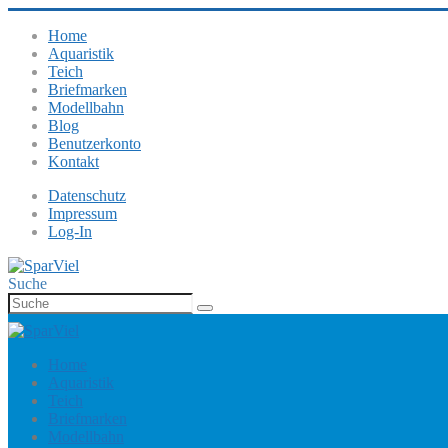
Home
Aquaristik
Teich
Briefmarken
Modellbahn
Blog
Benutzerkonto
Kontakt
Datenschutz
Impressum
Log-In
Suche
Home
Aquaristik
Teich
Briefmarken
Modellbahn