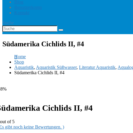
Blog
Benutzerkonto
Kontakt
Suche
Südamerika Cichlids II, #4
Home
Shop
Aquaristik
,
Aquaristik Süßwasser
,
Literatur Aquaristik
,
Aqualog
Südamerika Cichlids II, #4
28%
Südamerika Cichlids II, #4
out of 5
 Es gibt noch keine Bewertungen. )