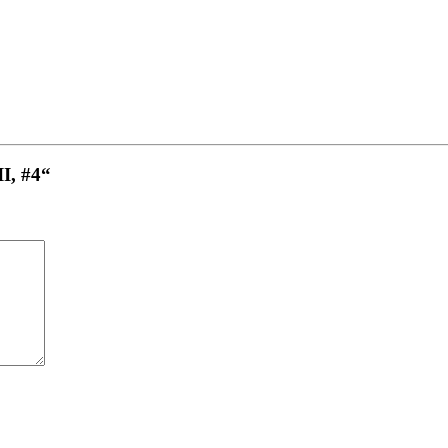
II, #4“