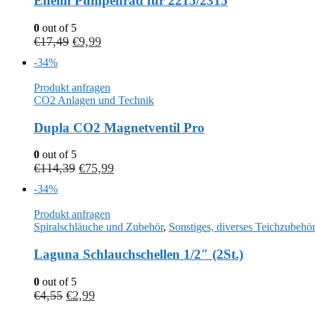
Eheim Pumpenrad für 2215/2315
0
out of 5
€
17,49
€
9,99
-34%
Produkt anfragen
CO2 Anlagen und Technik
Dupla CO2 Magnetventil Pro
0
out of 5
€
114,39
€
75,99
-34%
Produkt anfragen
Spiralschläuche und Zubehör
,
Sonstiges, diverses Teichzubehö
Laguna Schlauchschellen 1/2″ (2St.)
0
out of 5
€
4,55
€
2,99