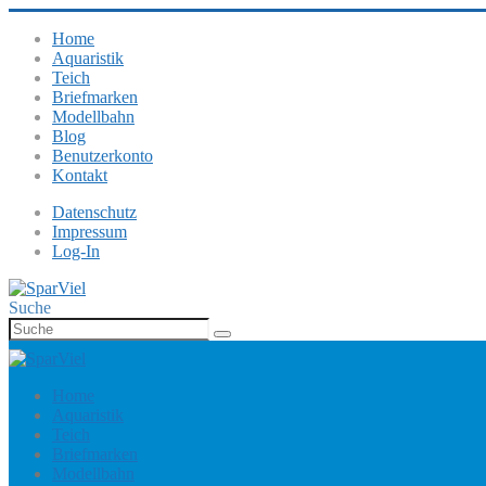
Home
Aquaristik
Teich
Briefmarken
Modellbahn
Blog
Benutzerkonto
Kontakt
Datenschutz
Impressum
Log-In
Suche
Home
Aquaristik
Teich
Briefmarken
Modellbahn