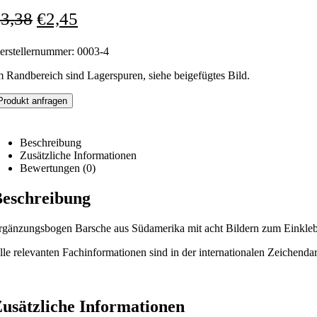
€
3,38
€
2,45
erstellernummer: 0003-4
m Randbereich sind Lagerspuren, siehe beigefügtes Bild.
Produkt anfragen
Beschreibung
Zusätzliche Informationen
Bewertungen (0)
eschreibung
rgänzungsbogen Barsche aus Südamerika mit acht Bildern zum Einkle
lle relevanten Fachinformationen sind in der internationalen Zeichenda
usätzliche Informationen