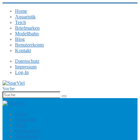
Home
Aquaristik
Teich
Briefmarken
Modellbahn
Blog
Benutzerkonto
Kontakt
Datenschutz
Impressum
Log-In
Suche
Home
Aquaristik
Teich
Briefmarken
Modellbahn