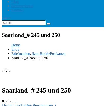
Blog
Benutzerkonto
Kontakt
Suche
Saarland_# 245 und 250
Home
Shop
Briefmarken
,
Saar-Briefe/Postkarten
Saarland_# 245 und 250
-15%
Saarland_# 245 und 250
0
out of 5
( Es gibt noch keine Bewertungen. )