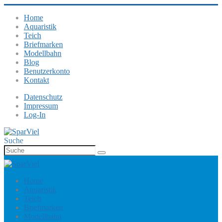
Home
Aquaristik
Teich
Briefmarken
Modellbahn
Blog
Benutzerkonto
Kontakt
Datenschutz
Impressum
Log-In
Suche
Home
Aquaristik
Teich
Briefmarken
Modellbahn