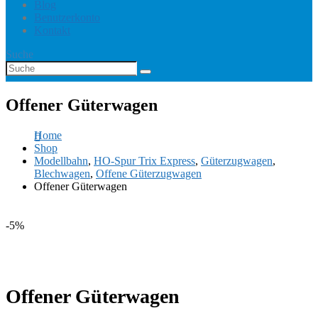
Blog
Benutzerkonto
Kontakt
Suche
Offener Güterwagen
Home
Shop
Modellbahn
,
HO-Spur Trix Express
,
Güterzugwagen
,
Blechwagen
,
Offene Güterzugwagen
Offener Güterwagen
-5%
Offener Güterwagen