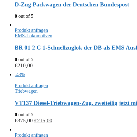
D-Zug Packwagen der Deutschen Bundespost
0
out of 5
Produkt anfragen
EMS-Lokomotiven
BR 01 2 C 1-Schnellzuglok der DB als EMS Ausf
0
out of 5
€
210,00
-43%
Produkt anfragen
Triebwagen
VT137 Diesel-Triebwagen-Zug, zweiteilig jetzt mi
0
out of 5
€
375,00
€
215,00
Produkt anfragen