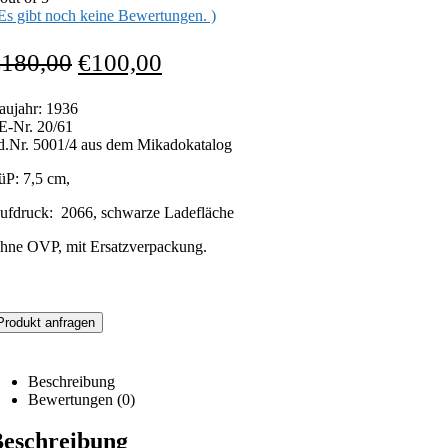
 Es gibt noch keine Bewertungen. )
€
180,00
€
100,00
aujahr: 1936
E-Nr. 20/61
fd.Nr. 5001/4 aus dem Mikadokatalog
üP: 7,5 cm,
ufdruck: 2066, schwarze Ladefläche
hne OVP, mit Ersatzverpackung.
Produkt anfragen
Beschreibung
Bewertungen (0)
eschreibung