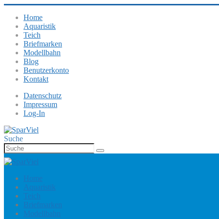
Home
Aquaristik
Teich
Briefmarken
Modellbahn
Blog
Benutzerkonto
Kontakt
Datenschutz
Impressum
Log-In
Suche
Home
Aquaristik
Teich
Briefmarken
Modellbahn