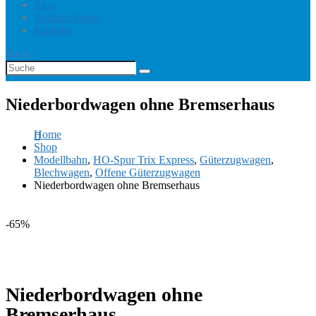
Blog
Benutzerkonto
Kontakt
Suche
Niederbordwagen ohne Bremserhaus
Home
Shop
Modellbahn
,
HO-Spur Trix Express
,
Güterzugwagen
,
Blechwagen
,
Offene Güterzugwagen
Niederbordwagen ohne Bremserhaus
-65%
Niederbordwagen ohne
Bremserhaus