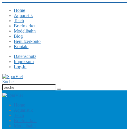
Home
Aquaristik
Teich
Briefmarken
Modellbahn
Blog
Benutzerkonto
Kontakt
Datenschutz
Impressum
Log-In
Suche
Home
Aquaristik
Teich
Briefmarken
Modellbahn