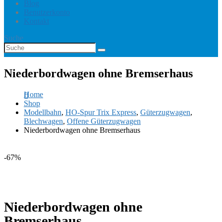
Blog
Benutzerkonto
Kontakt
Suche
Niederbordwagen ohne Bremserhaus
Home
Shop
Modellbahn
,
HO-Spur Trix Express
,
Güterzugwagen
,
Blechwagen
,
Offene Güterzugwagen
Niederbordwagen ohne Bremserhaus
-67%
Niederbordwagen ohne
Bremserhaus