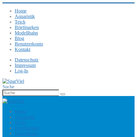
Home
Aquaristik
Teich
Briefmarken
Modellbahn
Blog
Benutzerkonto
Kontakt
Datenschutz
Impressum
Log-In
Suche
Home
Aquaristik
Teich
Briefmarken
Modellbahn