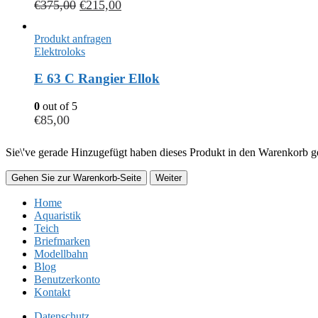
€
375,00
€
215,00
Produkt anfragen
Elektroloks
E 63 C Rangier Ellok
0
out of 5
€
85,00
Sie\'ve gerade Hinzugefügt haben dieses Produkt in den Warenkorb ge
Gehen Sie zur Warenkorb-Seite
Weiter
Home
Aquaristik
Teich
Briefmarken
Modellbahn
Blog
Benutzerkonto
Kontakt
Datenschutz