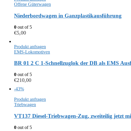
Offene Güterwagen
Niederbordwagen in Ganzplastikausführung
0
out of 5
€
5,00
Produkt anfragen
EMS-Lokomotiven
BR 01 2 C 1-Schnellzuglok der DB als EMS Ausf
0
out of 5
€
210,00
-43%
Produkt anfragen
Triebwagen
VT137 Diesel-Triebwagen-Zug, zweiteilig jetzt mi
0
out of 5