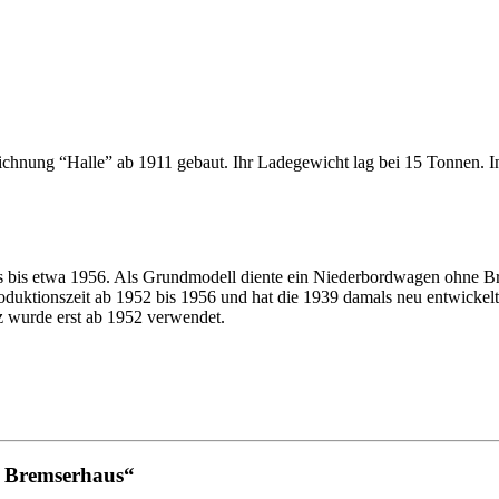
nung “Halle” ab 1911 gebaut. Ihr Ladegewicht lag bei 15 Tonnen. In d
s bis etwa 1956. Als Grundmodell diente ein Niederbordwagen ohne Br
roduktionszeit ab 1952 bis 1956 und hat die 1939 damals neu entwicke
rz wurde erst ab 1952 verwendet.
t Bremserhaus“