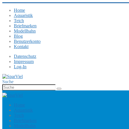
Home
Aquaristik
Teich
Briefmarken
Modellbahn
Blog
Benutzerkonto
Kontakt
Datenschutz
Impressum
Log-In
Suche
Home
Aquaristik
Teich
Briefmarken
Modellbahn