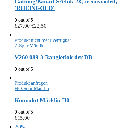
Gattung/Bauart SA4ük-28, creme/violett,
´RHEINGOLD´
0
out of 5
€
27,00
€
22,50
Produkt nicht mehr verfügbar
Z-Spur Märklin
V260 089-3 Rangierlok der DB
0
out of 5
Produkt anfragen
HO-Spur Märklin
Konvolut Märklin H0
0
out of 5
€
15,00
-50%