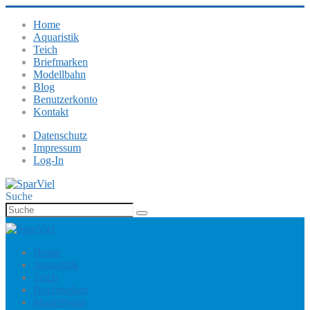
Home
Aquaristik
Teich
Briefmarken
Modellbahn
Blog
Benutzerkonto
Kontakt
Datenschutz
Impressum
Log-In
Suche
Home
Aquaristik
Teich
Briefmarken
Modellbahn