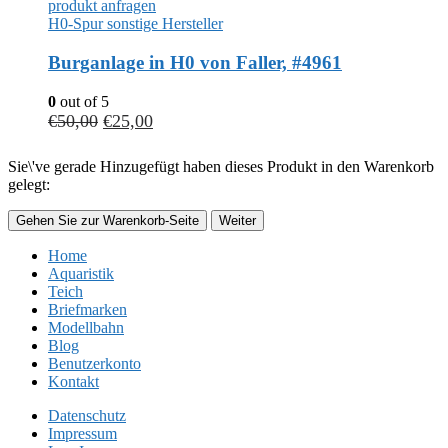
produkt anfragen
H0-Spur sonstige Hersteller
Burganlage in H0 von Faller, #4961
0
out of 5
€
50,00
€
25,00
Sie\'ve gerade Hinzugefügt haben dieses Produkt in den Warenkorb
gelegt:
Gehen Sie zur Warenkorb-Seite
Weiter
Home
Aquaristik
Teich
Briefmarken
Modellbahn
Blog
Benutzerkonto
Kontakt
Datenschutz
Impressum