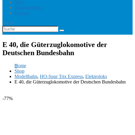
Blog
Benutzerkonto
Kontakt
Suche
E 40, die Güterzuglokomotive der
Deutschen Bundesbahn
Home
Shop
Modellbahn
,
HO-Spur Trix Express
,
Elektroloks
E 40, die Güterzuglokomotive der Deutschen Bundesbahn
-77%