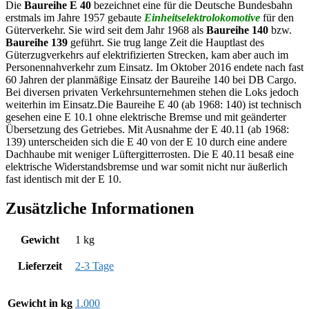
Die
Baureihe E 40
bezeichnet eine für die Deutsche Bundesbahn
erstmals im Jahre 1957 gebaute
Einheitselektrolokomotive
für den
Güterverkehr. Sie wird seit dem Jahr 1968 als
Baureihe 140
bzw.
Baureihe 139
geführt. Sie trug lange Zeit die Hauptlast des
Güterzugverkehrs auf elektrifizierten Strecken, kam aber auch im
Personennahverkehr zum Einsatz. Im Oktober 2016 endete nach fast
60 Jahren der planmäßige Einsatz der Baureihe 140 bei DB Cargo.
Bei diversen privaten Verkehrsunternehmen stehen die Loks jedoch
weiterhin im Einsatz.Die Baureihe E 40 (ab 1968: 140) ist technisch
gesehen eine E 10.1 ohne elektrische Bremse und mit geänderter
Übersetzung des Getriebes. Mit Ausnahme der E 40.11 (ab 1968:
139) unterscheiden sich die E 40 von der E 10 durch eine andere
Dachhaube mit weniger Lüftergitterrosten. Die E 40.11 besaß eine
elektrische Widerstandsbremse und war somit nicht nur äußerlich
fast identisch mit der E 10.
Zusätzliche Informationen
Gewicht
1 kg
Lieferzeit
2-3 Tage
Gewicht in kg
1.000