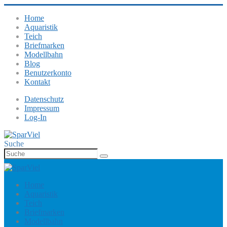
Home
Aquaristik
Teich
Briefmarken
Modellbahn
Blog
Benutzerkonto
Kontakt
Datenschutz
Impressum
Log-In
Suche
Home
Aquaristik
Teich
Briefmarken
Modellbahn