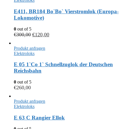
Elektroloks
E411, BR184 Bo`Bo` Vierstromlok (Europa-
Lokomotive)
0
out of 5
€
300,00
€
120,00
Produkt anfragen
Elektroloks
E 05 1`Co 1` Schnellzuglok der Deutschen
Reichsbahn
0
out of 5
€
260,00
Produkt anfragen
Elektroloks
E 63 C Rangier Ellok
0
out of 5