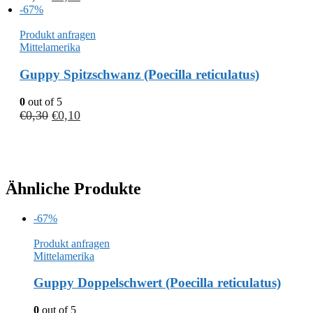
-67%
Produkt anfragen
Mittelamerika
Guppy Spitzschwanz (Poecilla reticulatus)
0
out of 5
€
0,30
€
0,10
Ähnliche Produkte
-67%
Produkt anfragen
Mittelamerika
Guppy Doppelschwert (Poecilla reticulatus)
0
out of 5