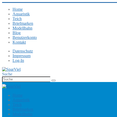
Home
Aquaristik
Teich
Briefmarken
Modellbahn
Blog
Benutzerkonto
Kontakt
Datenschutz
Impressum
Log-In
Suche
Home
Aquaristik
Teich
Briefmarken
Modellbahn