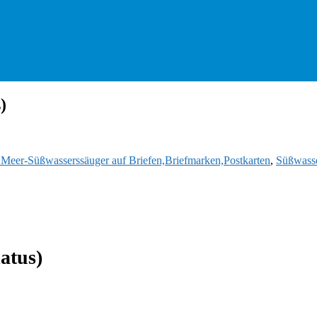
)
d Meer-Süßwasserssäuger auf Briefen,Briefmarken,Postkarten
,
Süßwasse
atus)