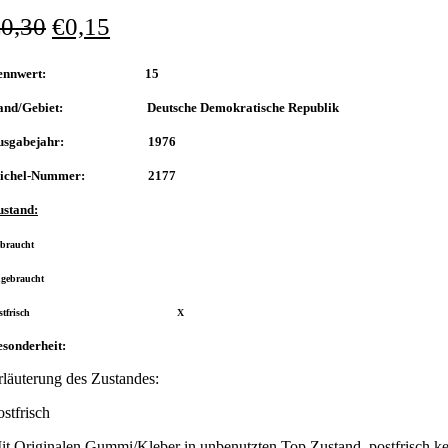
€
0,30
€
0,15
Nennwert: 15
and/Gebiet: Deutsche Demokratische Republik
usgabejahr: 1976
ichel-Nummer: 2177
ustand:
braucht
ngebraucht
Postfrisch X
sonderheit:
rläuterung des Zustandes:
ostfrisch
it Originalen Gummi/Kleber in unbenutzten Top Zustand, postfrisch ke