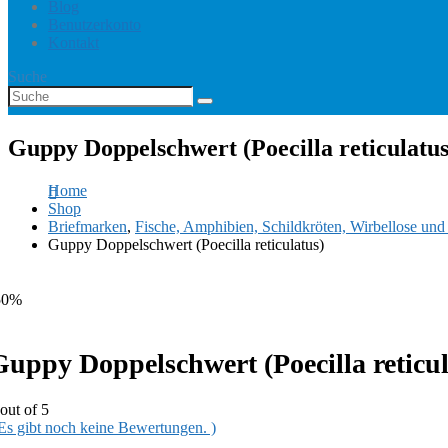
Blog
Benutzerkonto
Kontakt
Suche
Guppy Doppelschwert (Poecilla reticulatus
Home
Shop
Briefmarken
,
Fische, Amphibien, Schildkröten, Wirbellose un
Guppy Doppelschwert (Poecilla reticulatus)
50%
Guppy Doppelschwert (Poecilla reticul
out of 5
 Es gibt noch keine Bewertungen. )