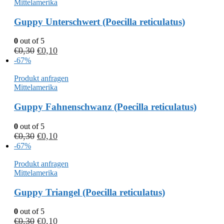
Mittelamerika
Guppy Unterschwert (Poecilla reticulatus)
0
out of 5
€
0,30
€
0,10
-67%
Produkt anfragen
Mittelamerika
Guppy Fahnenschwanz (Poecilla reticulatus)
0
out of 5
€
0,30
€
0,10
-67%
Produkt anfragen
Mittelamerika
Guppy Triangel (Poecilla reticulatus)
0
out of 5
€
0,30
€
0,10