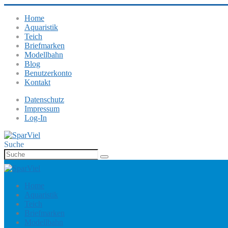
Home
Aquaristik
Teich
Briefmarken
Modellbahn
Blog
Benutzerkonto
Kontakt
Datenschutz
Impressum
Log-In
Suche
Home
Aquaristik
Teich
Briefmarken
Modellbahn