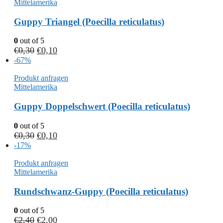
Mittelamerika
Guppy Triangel (Poecilla reticulatus)
0
out of 5
€
0,30
€
0,10
-67%
Produkt anfragen
Mittelamerika
Guppy Doppelschwert (Poecilla reticulatus)
0
out of 5
€
0,30
€
0,10
-17%
Produkt anfragen
Mittelamerika
Rundschwanz-Guppy (Poecilla reticulatus)
0
out of 5
€
2,40
€
2,00