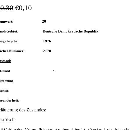
€
0,30
€
0,10
Nennwert: 20
and/Gebiet: Deutsche Demokratische Republik
usgabejahr: 1976
ichel-Nummer: 2178
ustand:
Gebraucht X
ngebraucht
stfrisch
sonderheit:
rläuterung des Zustandes:
ostfrisch
it Originalen Gummi/Kleber in unbenutzten Top Zustand, postfrisch ke