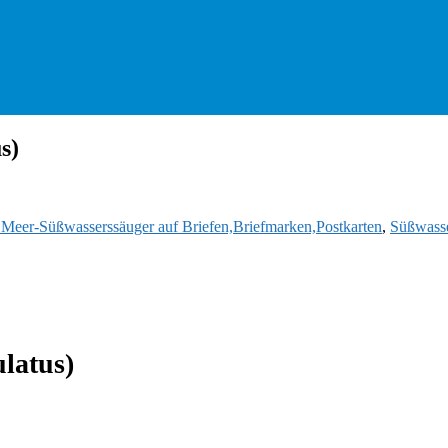
s)
d Meer-Süßwasserssäuger auf Briefen,Briefmarken,Postkarten
,
Süßwasse
latus)