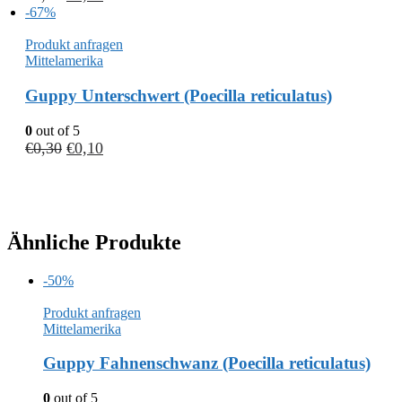
-67%
Produkt anfragen
Mittelamerika
Guppy Unterschwert (Poecilla reticulatus)
0
out of 5
€
0,30
€
0,10
Ähnliche Produkte
-50%
Produkt anfragen
Mittelamerika
Guppy Fahnenschwanz (Poecilla reticulatus)
0
out of 5