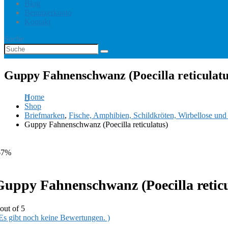
Blog
Benutzerkonto
Kontakt
Suche
Guppy Fahnenschwanz (Poecilla reticulatu
Home
Shop
Briefmarken
,
Fische, Amphibien, Schildkröten, Wirbellose un
Guppy Fahnenschwanz (Poecilla reticulatus)
67%
Guppy Fahnenschwanz (Poecilla reticu
out of 5
 Es gibt noch keine Bewertungen. )