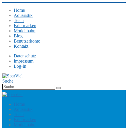
Home
Aquaristik
Teich
Briefmarken
Modellbahn
Blog
Benutzerkonto
Kontakt
Datenschutz
Impressum
Log-In
Suche
Home
Aquaristik
Teich
Briefmarken
Modellbahn