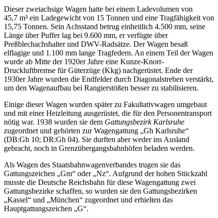
Dieser zweiachsige Wagen hatte bei einem Ladevolumen von
45,7 m³ ein Ladegewicht von 15 Tonnen und eine Tragfähigkeit von
15,75 Tonnen. Sein Achsstand betrug einheitlich 4.500 mm, seine
Länge über Puffer lag bei 9.600 mm, er verfügte über
Preßblechachshalter und DWV-Radsätze. Der Wagen besaß
elflagige und 1.100 mm lange Tragfedern. An einem Teil der Wagen
wurde ab Mitte der 1920er Jahre eine Kunze-Knorr-
Druckluftbremse für Güterzüge (Kkg) nachgerüstet. Ende der
1930er Jahre wurden die Endfelder durch Diagonalstreben verstärkt,
um den Wagenaufbau bei Rangierstößen besser zu stabilisieren.
Einige dieser Wagen wurden später zu Fakultativwagen umgebaut
und mit einer Heizleitung ausgerüstet, die für den Personentransport
nötig war. 1938 wurden sie dem
Gattungsbezirk Karlsruhe
zugeordnet und gehörten zur Wagengattung „Gh Karlsruhe“
(DB:Gh 10; DR:Gh 04). Sie durften aber weder ins Ausland
gebracht, noch in Grenzübergangsbahnhöfen beladen werden.
Als Wagen des Staatsbahnwagenverbandes trugen sie das
Gattungszeichen „Gm“ oder „Nz“. Aufgrund der hohen Stückzahl
musste die Deutsche Reichsbahn für diese Wagengattung zwei
Gattungsbezirke schaffen, so wurden sie den Gattungsbezirken
„Kassel“ und „München“ zugeordnet und erhielten das
Hauptgattungszeichen „G“.