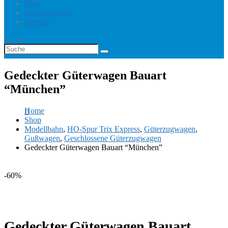
Blog
Benutzerkonto
Kontakt
Suche
Gedeckter Güterwagen Bauart
“München”
Home
Shop
Modellbahn
,
HO-Spur Trix Express
,
Güterzugwagen
,
Gußwagen
,
Geschlossene Güterzugwagen
Gedeckter Güterwagen Bauart “München”
-60%
Gedeckter Güterwagen Bauart