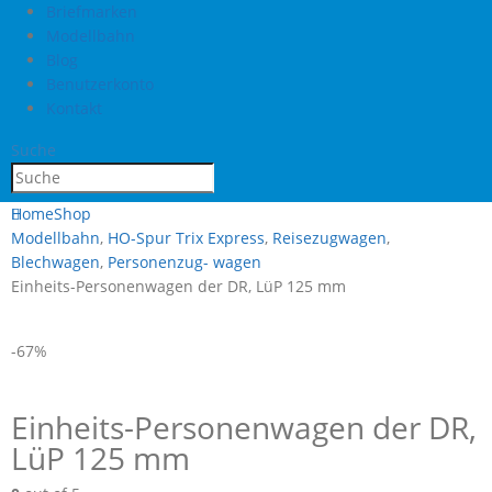
Briefmarken
Modellbahn
Blog
Benutzerkonto
Kontakt
Suche
Home
Shop
Modellbahn
,
HO-Spur Trix Express
,
Reisezugwagen
,
Blechwagen
,
Personenzug- wagen
Einheits-Personenwagen der DR, LüP 125 mm
-67%
Einheits-Personenwagen der DR,
LüP 125 mm