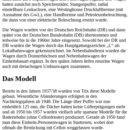
hatten zunächst noch Speichenräder, Stangenpuffer, radial
einstellbare Lenkachsen, eine Westinghouse Druckluftbremse (mit
Ausnahme des GwL), eine Handbremse und Petroleumbeleuchtung,
die dann von einer elektrische Beleuchtung ersetzt wurde.
Die Wagen wurden von der Deutschen Reichsbahn (DR) und dann
später von der Deutschen Bundesbahn (DB) übernommen und
teilweise bis in die 1960er Jahre eingesetzt. Sowohl bei der DR und
DB wurden die Wagen durch das Hauptgattungszeichen „L“ als
Lokalbahnwagen gekennzeichnet. Im Nebenbahndienst wurden die
Wagen durch Donnerbüchsen und Nebenbahnwagen der
Einheitsbauart ergänzt. In den späten Jahren liefen einzelne Wagen
auch mit dreiachsigen Umbauwagen zusammen.
Das Modell
Bereits in den Jahren 1937/38 wurden von Trix diese Modelle
gebaut. Wesentliche Abänderungen erfolgten in den
Nachkriegsjahren ab 1948. Die Länge über Puffer war nun
einheitlich 125 mm, die Dächer hatten keine Lüfterprägungen mehr
und ab 1950 bis 1957 wurden vielfach sehr spartane Modelle für die
Batteriebahn (ohne Cellonfenster) produziert. Gerade ab 1950 fand
man diese Einheits-Personenwagen in Startersets, wobei dort
oftmals die Bestückung mit Cellon weggelassen wurde.