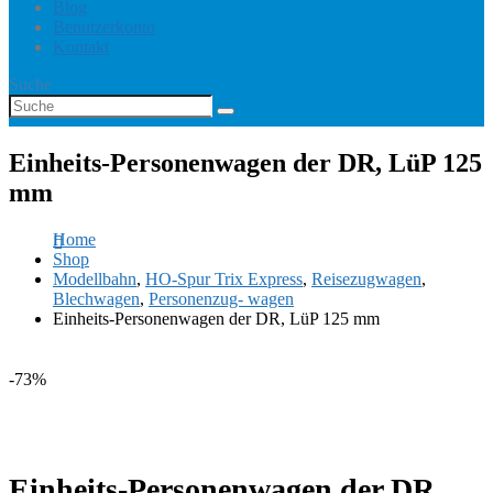
Blog
Benutzerkonto
Kontakt
Suche
Einheits-Personenwagen der DR, LüP 125
mm
Home
Shop
Modellbahn
,
HO-Spur Trix Express
,
Reisezugwagen
,
Blechwagen
,
Personenzug- wagen
Einheits-Personenwagen der DR, LüP 125 mm
-73%
Einheits-Personenwagen der DR,