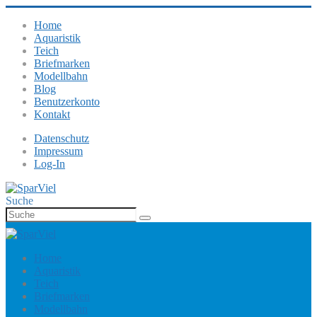
Home
Aquaristik
Teich
Briefmarken
Modellbahn
Blog
Benutzerkonto
Kontakt
Datenschutz
Impressum
Log-In
Suche
Home
Aquaristik
Teich
Briefmarken
Modellbahn