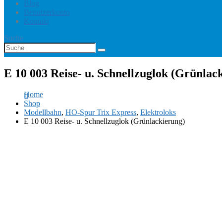
Blog
Benutzerkonto
Kontakt
Suche
E 10 003 Reise- u. Schnellzuglok (Grünlac
Home
Shop
Modellbahn
,
HO-Spur Trix Express
,
Elektroloks
E 10 003 Reise- u. Schnellzuglok (Grünlackierung)