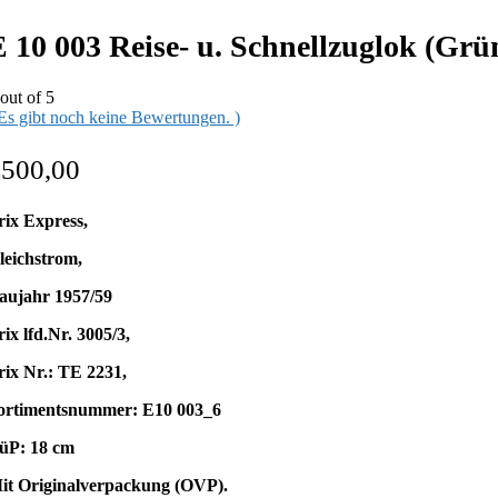
E 10 003 Reise- u. Schnellzuglok (Grü
out of 5
 Es gibt noch keine Bewertungen. )
€
500,00
rix Express,
leichstrom,
aujahr 1957/59
rix lfd.Nr. 3005/3,
rix Nr.: TE 2231,
ortimentsnummer: E10 003_6
üP: 18 cm
it Originalverpackung (OVP).