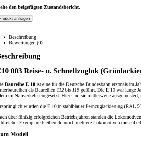
iehe den beigefügten Zustandsbericht.
Produkt anfragen
Beschreibung
Bewertungen (0)
eschreibung
10 003 Reise- u. Schnellzuglok (Grünlackie
ie
Baureihe E 10
ist eine für die Deutsche Bundesbahn erstmals im Ja
nterbaureihen als Baureihen
112
bis
115
geführt. Die E 10 war lange 
llem im Nahverkehr eingesetzt. Hier sind sie mittlerweile ausgemust
rsprünglich wurden die E 10 in stahlblauer Fernzuglackierung (RAL 501
ach über fünfzig erfolgreichen Betriebsjahren standen die Lokomotiven
ahlreicher Exemplare bleiben dennoch mehrere Lokomotiven museal er
um Modell