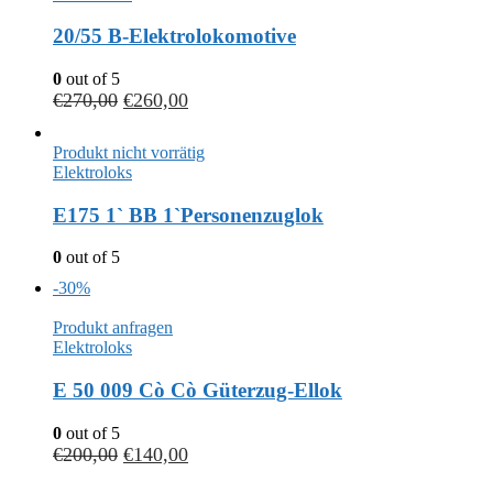
20/55 B-Elektrolokomotive
0
out of 5
€
270,00
€
260,00
Produkt nicht vorrätig
Elektroloks
E175 1` BB 1`Personenzuglok
0
out of 5
-30%
Produkt anfragen
Elektroloks
E 50 009 Cò Cò Güterzug-Ellok
0
out of 5
€
200,00
€
140,00