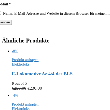
-Mail
*
Name, E-Mail-Adresse und Website in diesem Browser für meinen n
Ähnliche Produkte
-8%
Produkt anfragen
Elektroloks
E-Lokomotive Ae 4/4 der BLS
0
out of 5
€
250,00
€
230,00
-4%
Produkt anfragen
Elektroloks