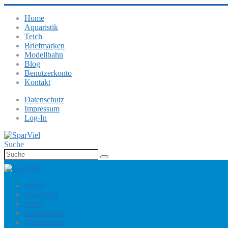
Home
Aquaristik
Teich
Briefmarken
Modellbahn
Blog
Benutzerkonto
Kontakt
Datenschutz
Impressum
Log-In
Suche
Home
Aquaristik
Teich
Briefmarken
Modellbahn