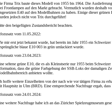
ie Firma Trix baute dieses Modell von 1955 bis 1964. Die Auslieferung
rei Frontlampen auf den Markt gebracht. Vermutlich wurden deshalb von
ingesetzten E40 auf den Modellbahnen zu haben. Einige dieser grünen
urden jedoch nicht von Trix durchgeführt!
itte den beigefügten Zustandsbericht beachten.
nfozusatz vom 11.05.2022:
ie mir erst jetzt bekannt wurde, hat bereits im Jahr 1955 ein Schweizer
rsprüngliche blaue E10 003 in grün umlackiert wurde.
nfozusatz vom 23.04.2023:
ine seltene grüne E10, die es als Kleinstserie nur 1955 beim Schweizer
nformation, dass die grüne Farbgebung der SSB-Loks der damaligen Zei
odellbahnbereich anbieten wollte.
ch hoffe weitere Einzelheiten von der nach wie vor tätigen Firma zu er
it Hauptsitz in Ulm (BRD). Eine entsprechende Nachfrage ergab, dass ke
nfozusatz vom 24.01.2024:
ine weitere Nachfrage habe ich an das Züricher Spielzeugmuseum gesen