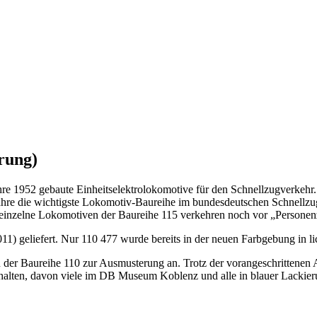
rung)
hre 1952 gebaute Einheitselektrolokomotive für den Schnellzugverkehr.
Jahre die wichtigste Lokomotiv-Baureihe im bundesdeutschen Schnell
ert, einzelne Lokomotiven der Baureihe 115 verkehren noch vor „Perso
1) geliefert. Nur 110 477 wurde bereits in der neuen Farbgebung in li
 der Baureihe 110 zur Ausmusterung an. Trotz der vorangeschrittenen 
halten, davon viele im DB Museum Koblenz und alle in blauer Lackier