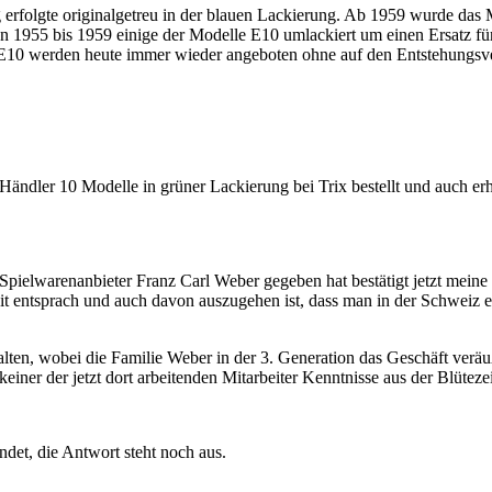
 erfolgte originalgetreu in der blauen Lackierung. Ab 1959 wurde das
 1955 bis 1959 einige der Modelle E10 umlackiert um einen Ersatz für
 E10 werden heute immer wieder angeboten ohne auf den Entstehungsve
 Händler 10 Modelle in grüner Lackierung bei Trix bestellt und auch er
 Spielwarenanbieter Franz Carl Weber gegeben hat bestätigt jetzt mein
t entsprach und auch davon auszugehen ist, dass man in der Schweiz e
halten, wobei die Familie Weber in der 3. Generation das Geschäft verä
iner der jetzt dort arbeitenden Mitarbeiter Kenntnisse aus der Blüteze
det, die Antwort steht noch aus.