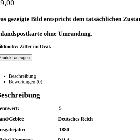
€
9,00
as gezeigte Bild entspricht dem tatsächlichen Zusta
nlandspostkarte ohne Umrandung.
ildmotiv: Ziffer im Oval.
Produkt anfragen
Beschreibung
Bewertungen (0)
eschreibung
Nennwert: 5
and/Gebiet: Deutsches Reich
Ausgabejahr: 1880