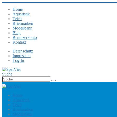
Home
Aquaristik
Teich
Briefmarken
Modellbahn
Blog
Benutzerkonto
Kontakt
Datenschutz
Impressum
Log-In
Suche
Home
Aquaristik
Teich
Briefmarken
Modellbahn