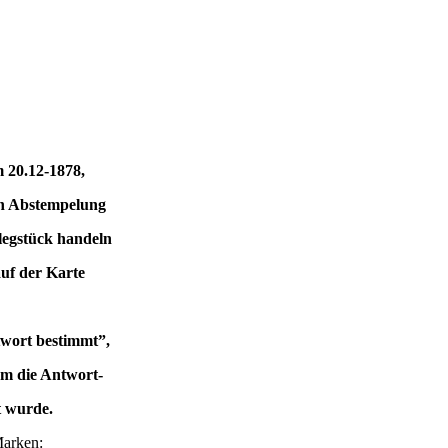
0.12-1878,
en Abstempelung
legstück handeln
uf der Karte
 bestimmt”,
e Antwort-
t wurde.
Marken: