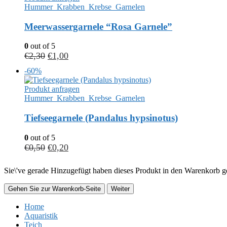
Hummer_Krabben_Krebse_Garnelen
Meerwassergarnele “Rosa Garnele”
0
out of 5
€
2,30
€
1,00
-60%
Produkt anfragen
Hummer_Krabben_Krebse_Garnelen
Tiefseegarnele (Pandalus hypsinotus)
0
out of 5
€
0,50
€
0,20
Sie\'ve gerade Hinzugefügt haben dieses Produkt in den Warenkorb ge
Gehen Sie zur Warenkorb-Seite
Weiter
Home
Aquaristik
Teich