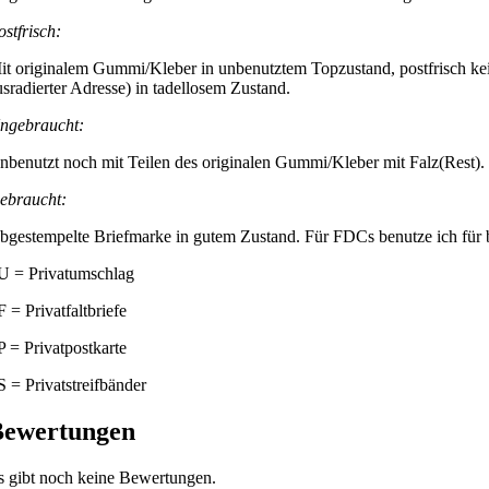
ostfrisch:
it originalem Gummi/Kleber in unbenutztem Topzustand, postfrisch kei
usradierter Adresse) in tadellosem Zustand.
ngebraucht:
nbenutzt noch mit Teilen des originalen Gummi/Kleber mit Falz(Rest).
ebraucht:
bgestempelte Briefmarke in gutem Zustand. Für FDCs benutze ich für be
U = Privatumschlag
F = Privatfaltbriefe
P = Privatpostkarte
S = Privatstreifbänder
Bewertungen
s gibt noch keine Bewertungen.