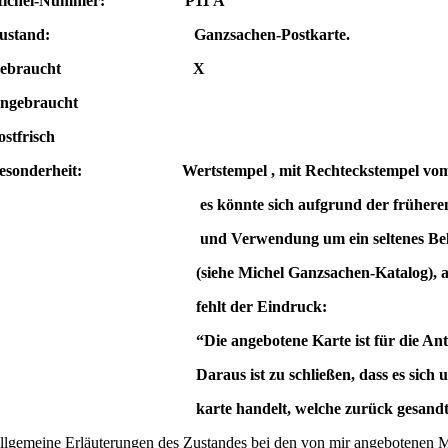
ichel-Nummer: P11 A
Zustand: Ganzsachen-Postkarte.
Gebraucht X
Ungebraucht
ostfrisch
esonderheit: Wertstempel , mit Rechteckstempel vom 2
es könnte sich aufgrund der früher
und
Verwendung um ein seltenes Be
(siehe
Michel
Ganzsachen-Katalog), a
fehlt der
Eindruck:
Die angebotene Karte ist für die Antwort
araus ist zu schließen, dass es sich um di
karte
handelt, welche zurück gesand
llgemeine Erläuterungen des Zustandes bei den von mir angebotenen 