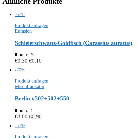
Ähnliche Produkte
-67%
Produkt anfragen
Eurasien
Schleierschwanz-Goldfisch (Carassius auratus)
0
out of 5
€
0,30
€
0,10
-70%
Produkt anfragen
Mischfrankatur
Berlin #502+502+550
0
out of 5
€
3,00
€
0,90
-57%
Produkt anfragen