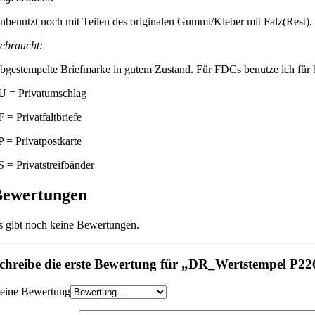
nbenutzt noch mit Teilen des originalen Gummi/Kleber mit Falz(Rest).
ebraucht:
bgestempelte Briefmarke in gutem Zustand. Für FDCs benutze ich für be
U = Privatumschlag
F = Privatfaltbriefe
P = Privatpostkarte
S = Privatstreifbänder
Bewertungen
s gibt noch keine Bewertungen.
chreibe die erste Bewertung für „DR_Wertstempel P22
eine Bewertung