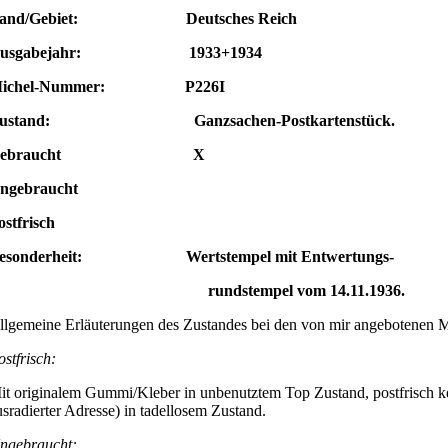
and/Gebiet: Deutsches Reich
Ausgabejahr: 1933+1934
ichel-Nummer: P226I
ustand: Ganzsachen-Postkartenstück.
Gebraucht X
Ungebraucht
ostfrisch
esonderheit: Wertstempel mit Entwertungs-
rundstempel vom 14.11.1936.
llgemeine Erläuterungen des Zustandes bei den von mir angebotenen 
ostfrisch:
it originalem Gummi/Kleber in unbenutztem Top Zustand, postfrisch ke
usradierter Adresse) in tadellosem Zustand.
ngebraucht: