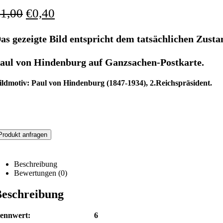
€
1,00
€
0,40
as gezeigte Bild entspricht dem tatsächlichen Zusta
aul von Hindenburg auf Ganzsachen-Postkarte.
ildmotiv: Paul von Hindenburg (1847-1934), 2.Reichspräsident.
Produkt anfragen
Beschreibung
Bewertungen (0)
eschreibung
Nennwert: 6