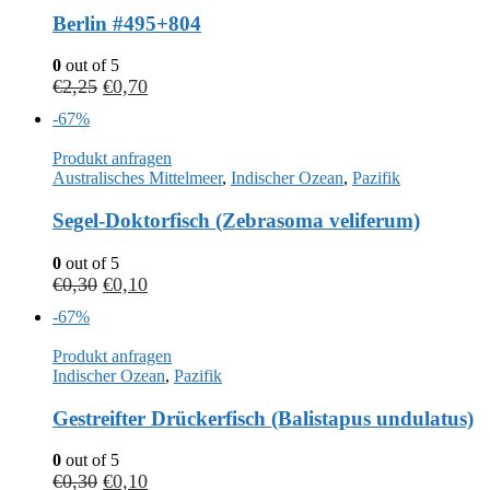
Berlin #495+804
0
out of 5
€
2,25
€
0,70
-67%
Produkt anfragen
Australisches Mittelmeer
,
Indischer Ozean
,
Pazifik
Segel-Doktorfisch (Zebrasoma veliferum)
0
out of 5
€
0,30
€
0,10
-67%
Produkt anfragen
Indischer Ozean
,
Pazifik
Gestreifter Drückerfisch (Balistapus undulatus)
0
out of 5
€
0,30
€
0,10