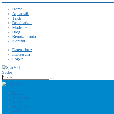
Home
Aquaristik
Teich
Briefmarken
Modellbahn
Blog
Benutzerkonto
Kontakt
Datenschutz
Impressum
Log-In
Suche
Home
Aquaristik
Teich
Briefmarken
Modellbahn