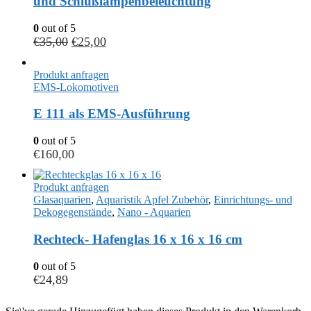
und Schlußlampenbeleuchtung
0
out of 5
€
35,00
€
25,00
Produkt anfragen
EMS-Lokomotiven
E 111 als EMS-Ausführung
0
out of 5
€
160,00
Produkt anfragen
Glasaquarien
,
Aquaristik Apfel Zubehör
,
Einrichtungs- und
Dekogegenstände
,
Nano - Aquarien
Rechteck- Hafenglas 16 x 16 x 16 cm
0
out of 5
€
24,89