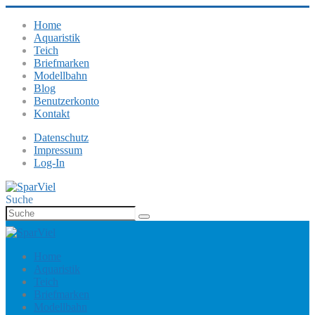
Home
Aquaristik
Teich
Briefmarken
Modellbahn
Blog
Benutzerkonto
Kontakt
Datenschutz
Impressum
Log-In
Suche
Home
Aquaristik
Teich
Briefmarken
Modellbahn