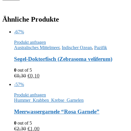
Ähnliche Produkte
-67%
Produkt anfragen
Australisches Mittelmeer
,
Indischer Ozean
,
Pazifik
Segel-Doktorfisch (Zebrasoma veliferum)
0
out of 5
€
0,30
€
0,10
-57%
Produkt anfragen
Hummer_Krabben_Krebse_Garnelen
Meerwassergarnele “Rosa Garnele”
0
out of 5
€
2,30
€
1,00