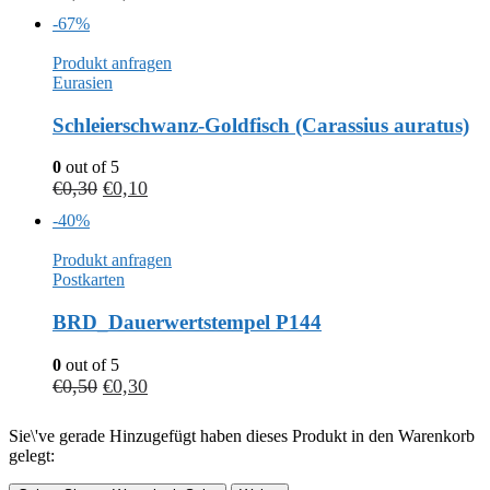
-67%
Produkt anfragen
Eurasien
Schleierschwanz-Goldfisch (Carassius auratus)
0
out of 5
€
0,30
€
0,10
-40%
Produkt anfragen
Postkarten
BRD_Dauerwertstempel P144
0
out of 5
€
0,50
€
0,30
Sie\'ve gerade Hinzugefügt haben dieses Produkt in den Warenkorb
gelegt: