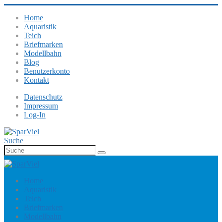
Home
Aquaristik
Teich
Briefmarken
Modellbahn
Blog
Benutzerkonto
Kontakt
Datenschutz
Impressum
Log-In
Suche
Home
Aquaristik
Teich
Briefmarken
Modellbahn