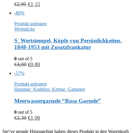
€
2,95
€
1,15
-80%
Produkt anfragen
Wertstücke
S_Wertstempel, Köpfe von Persönlichkeiten,
1848-1953 mit Zusatzfrankatur
0
out of 5
€
4,00
€
0,80
-57%
Produkt anfragen
Hummer_Krabben_Krebse_Garnelen
Meerwassergarnele “Rosa Garnele”
0
out of 5
€
2,30
€
1,00
Sie\'ve gerade Hinzugefügt haben dieses Produkt in den Warenkorb