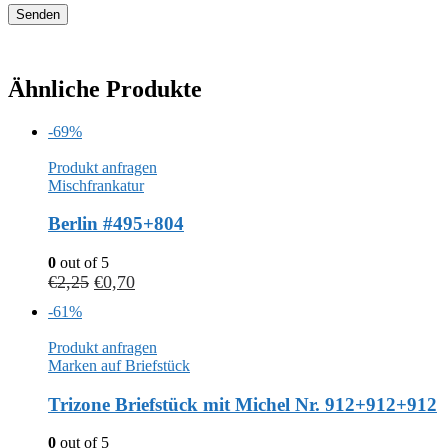
Ähnliche Produkte
-69%
Produkt anfragen
Mischfrankatur
Berlin #495+804
0
out of 5
€
2,25
€
0,70
-61%
Produkt anfragen
Marken auf Briefstück
Trizone Briefstück mit Michel Nr. 912+912+912
0
out of 5