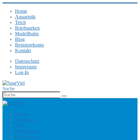
Home
Aquaristik
Teich
Briefmarken
Modellbahn
Blog
Benutzerkonto
Kontakt
Datenschutz
Impressum
Log-In
Suche
Home
Aquaristik
Teich
Briefmarken
Modellbahn