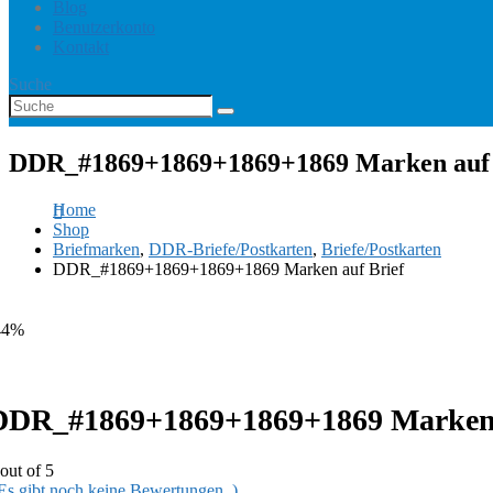
Blog
Benutzerkonto
Kontakt
Suche
DDR_#1869+1869+1869+1869 Marken auf 
Home
Shop
Briefmarken
,
DDR-Briefe/Postkarten
,
Briefe/Postkarten
DDR_#1869+1869+1869+1869 Marken auf Brief
44%
DDR_#1869+1869+1869+1869 Marken 
out of 5
 Es gibt noch keine Bewertungen. )