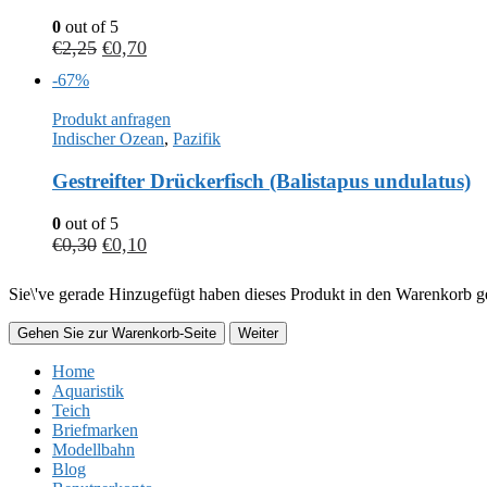
0
out of 5
€
2,25
€
0,70
-67%
Produkt anfragen
Indischer Ozean
,
Pazifik
Gestreifter Drückerfisch (Balistapus undulatus)
0
out of 5
€
0,30
€
0,10
Sie\'ve gerade Hinzugefügt haben dieses Produkt in den Warenkorb ge
Gehen Sie zur Warenkorb-Seite
Weiter
Home
Aquaristik
Teich
Briefmarken
Modellbahn
Blog