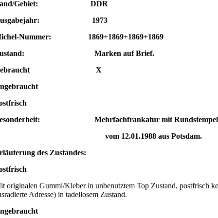
Land/Gebiet: DDR
Ausgabejahr: 1973
ichel-Nummer: 1869+1869+1869+1869
Zustand: Marken auf Brief.
Gebraucht X
ngebraucht
ostfrisch
esonderheit: Mehrfachfrankatur mit Rundstempel
vom 12.01.1988
aus Potsdam.
rläuterung des Zustandes:
ostfrisch
it originalen Gummi/Kleber in unbenutztem Top Zustand, postfrisch ke
usradierte Adresse) in tadellosem Zustand.
ngebraucht