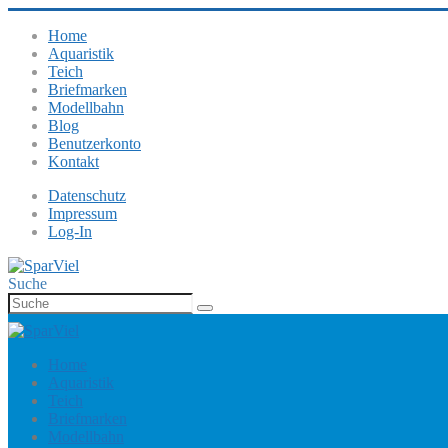
Home
Aquaristik
Teich
Briefmarken
Modellbahn
Blog
Benutzerkonto
Kontakt
Datenschutz
Impressum
Log-In
Suche
Home
Aquaristik
Teich
Briefmarken
Modellbahn