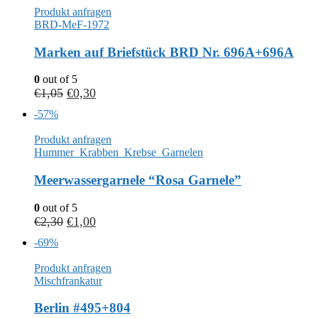
Produkt anfragen
BRD-MeF-1972
Marken auf Briefstück BRD Nr. 696A+696A
0
out of 5
€
1,05
€
0,30
-57%
Produkt anfragen
Hummer_Krabben_Krebse_Garnelen
Meerwassergarnele “Rosa Garnele”
0
out of 5
€
2,30
€
1,00
-69%
Produkt anfragen
Mischfrankatur
Berlin #495+804