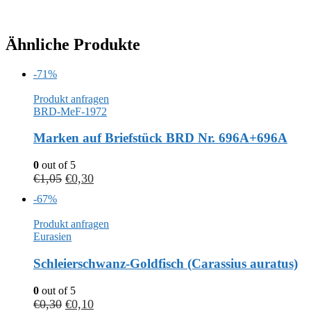
Ähnliche Produkte
-71%
Produkt anfragen
BRD-MeF-1972
Marken auf Briefstück BRD Nr. 696A+696A
0
out of 5
€
1,05
€
0,30
-67%
Produkt anfragen
Eurasien
Schleierschwanz-Goldfisch (Carassius auratus)
0
out of 5
€
0,30
€
0,10