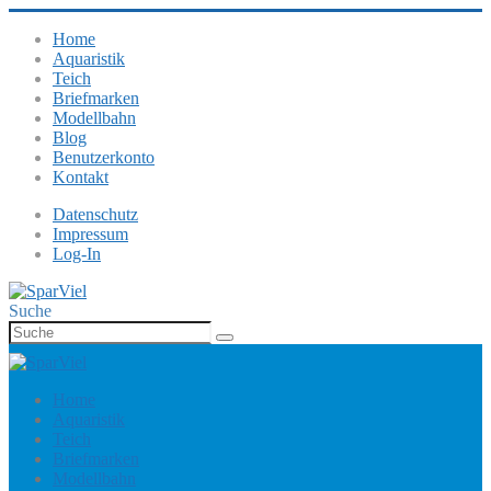
Home
Aquaristik
Teich
Briefmarken
Modellbahn
Blog
Benutzerkonto
Kontakt
Datenschutz
Impressum
Log-In
Suche
Home
Aquaristik
Teich
Briefmarken
Modellbahn