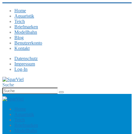
Home
Aquaristik
Teich
Briefmarken
Modellbahn
Blog
Benutzerkonto
Kontakt
Datenschutz
Impressum
Log-In
Suche
Home
Aquaristik
Teich
Briefmarken
Modellbahn