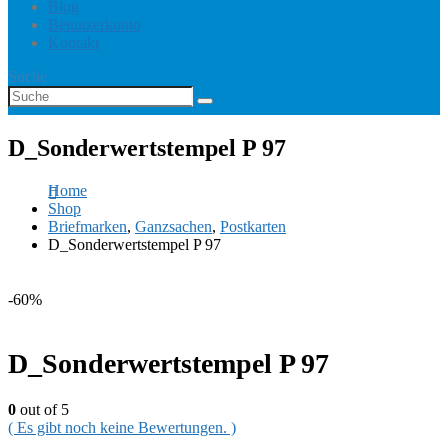
Blog
Benutzerkonto
Kontakt
Suche
D_Sonderwertstempel P 97
Home
Shop
Briefmarken
,
Ganzsachen
,
Postkarten
D_Sonderwertstempel P 97
-60%
D_Sonderwertstempel P 97
0
out of 5
( Es gibt noch keine Bewertungen. )