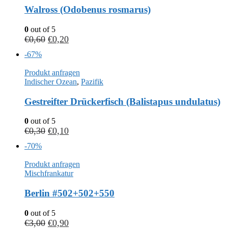
Walross (Odobenus rosmarus)
0
out of 5
€
0,60
€
0,20
-67%
Produkt anfragen
Indischer Ozean
,
Pazifik
Gestreifter Drückerfisch (Balistapus undulatus)
0
out of 5
€
0,30
€
0,10
-70%
Produkt anfragen
Mischfrankatur
Berlin #502+502+550
0
out of 5
€
3,00
€
0,90