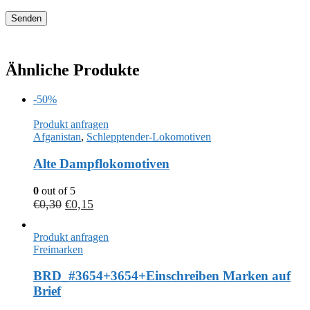
Ähnliche Produkte
-50%
Produkt anfragen
Afganistan
,
Schlepptender-Lokomotiven
Alte Dampflokomotiven
0
out of 5
€
0,30
€
0,15
Produkt anfragen
Freimarken
BRD_#3654+3654+Einschreiben Marken auf
Brief