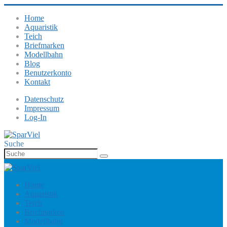
Home
Aquaristik
Teich
Briefmarken
Modellbahn
Blog
Benutzerkonto
Kontakt
Datenschutz
Impressum
Log-In
Suche
Home
Aquaristik
Teich
Briefmarken
Modellbahn