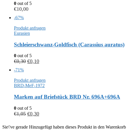
0
out of 5
€
10,00
-67%
Produkt anfragen
Eurasien
Schleierschwanz-Goldfisch (Carassius auratus)
0
out of 5
€
0,30
€
0,10
-71%
Produkt anfragen
BRD-MeF-1972
Marken auf Briefstück BRD Nr. 696A+696A
0
out of 5
€
1,05
€
0,30
Sie\'ve gerade Hinzugefügt haben dieses Produkt in den Warenkorb