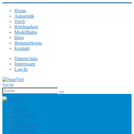
Home
Aquaristik
Teich
Briefmarken
Modellbahn
Blog
Benutzerkonto
Kontakt
Datenschutz
Impressum
Log-In
Suche
Home
Aquaristik
Teich
Briefmarken
Modellbahn