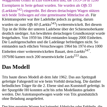
Waggonbau Graaff in Elze entwickelt und, die 1955–59 in 1200
Exemplaren in Serie gebaut wurden.
Sie wurden als
Offs 55
542
(Laekkms
) eingereiht. Bei diesen dreiachsigen Wagen stützen
sich beide Teilwagen auf eine gemeinsame Mittelachse ab.
Für
Kleintransporter war ihre Ladehöhe jedoch zu gering, darum
543
wurden sie zum
Offs 60
(Laekks
) weiterentwickelt. Bei diesem
Typ ist die Höhe der unteren Ladebene über der Schienenoberkante
deutlich niedriger. Am bewährten dreiachsigen Grundkonzept wurde
festgehalten. Von 1959 bis 1964 entstanden knapp 2000 Einheiten.
Die Laufeigenschaften und die Ladelänge befriedigten nicht. So
entstanden nach etlichen Versuchswagen 1964 bis 1974 etwa 1000
547
Einheiten einer weiterentwickelten Bauart, dem
Laekks
.
553
1979/80 kamen noch 200 neuentwickelte
Laeks
dazu.
Das Modell
Trix baute dieses Modell ab dem Jahr 1962. Das aus Spritzguß
gefertigte Fahrgestell ist wie beim Vorbild dreiachsig. Die darüber
befindlichen Träger für die 2. Ebene sind aus Kunststoff gefertigt. In
der Spurgröße H0 konnten acht bis zehn Modellautos geladen
werden. Der Autotransportwagen wurde von Trix grundsätzlich
ohne Beladung ausgeliefert.
Der hier gezeigte Wagen hat keinerlei Abbrüche oder Fehlteile, die