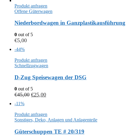
Produkt anfragen
Offene Güterwagen
Niederbordwagen in Ganzplastikausführung
0
out of 5
€
5,00
-44%
Produkt anfragen
Schnellzugwagen
D-Zug Speisewagen der DSG
0
out of 5
€
45,00
€
25,00
-11%
Produkt anfragen
Sonstiges, Deko, Anlagen und Anlagenteile
Güterschuppen TE # 20/319