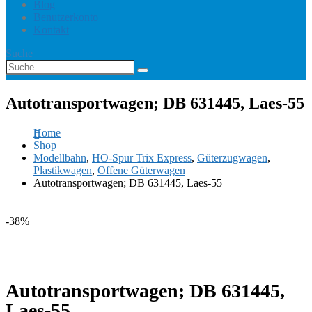
Blog
Benutzerkonto
Kontakt
Suche
Autotransportwagen; DB 631445, Laes-55
Home
Shop
Modellbahn
,
HO-Spur Trix Express
,
Güterzugwagen
,
Plastikwagen
,
Offene Güterwagen
Autotransportwagen; DB 631445, Laes-55
-38%
Autotransportwagen; DB 631445,
Laes-55