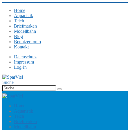
Home
Aquaristik
Teich
Briefmarken
Modellbahn
Blog
Benutzerkonto
Kontakt
Datenschutz
Impressum
Log-In
Suche
Home
Aquaristik
Teich
Briefmarken
Modellbahn