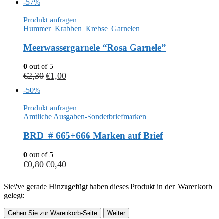
-57%
Produkt anfragen
Hummer_Krabben_Krebse_Garnelen
Meerwassergarnele “Rosa Garnele”
0
out of 5
€
2,30
€
1,00
-50%
Produkt anfragen
Amtliche Ausgaben-Sonderbriefmarken
BRD_# 665+666 Marken auf Brief
0
out of 5
€
0,80
€
0,40
Sie\'ve gerade Hinzugefügt haben dieses Produkt in den Warenkorb
gelegt:
Gehen Sie zur Warenkorb-Seite
Weiter