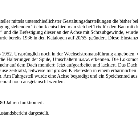
teller mittels unterschiedlichster Gestaltungsdarstellungen die bishe
ung stehenden Technik entschied man sich bei Trix für den Bau mit d
 und die Befestigung dieser an der Achse mit Schraubgewinde, wurde m
bereits 1936 in den Katalogen auf 20/55 geändert. Diese Einstanzung
 1952. Ursprünglich noch in der Wechselstromausführung angeboten, 
ie Halterungen der Spule, Umschaltern u.s.w. erkennen. Die Lokomoti
mehr auf dem Dach montiert; Jetzt aufgearbeitet und lackiert. Das Dach 
äuse zerkratzt, teilweise mit großen Kleberesten in einem erbärmlichen Z
m Fahrgestell wurde eine Achse begradigt und ein Speichenrad ausgeta
chenrad noch ausgetauscht werden.
80 Jahren funktioniert.
standsbericht dargestellt.