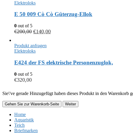
Elektroloks
E 50 009 Cò Cò Güterzug-Ellok
0
out of 5
€
200,00
€
140,00
Produkt anfragen
Elektroloks
E424 der FS elektrische Personenzuglok,
0
out of 5
€
320,00
Sie\'ve gerade Hinzugefügt haben dieses Produkt in den Warenkorb ge
Gehen Sie zur Warenkorb-Seite
Weiter
Home
Aquaristik
Teich
Briefmarken