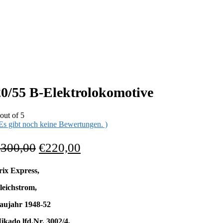
20/55 B-Elektrolokomotive
out of 5
 Es gibt noch keine Bewertungen. )
€
300,00
€
220,00
rix Express,
leichstrom,
aujahr 1948-52
ikado lfd.Nr. 3002/4,