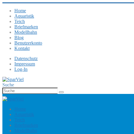
Home
Aquaristik
Teich
Briefmarken
Modellbahn
Blog
Benutzerkonto
Kontakt
Datenschutz
Impressum
Log-In
Suche
Home
Aquaristik
Teich
Briefmarken
Modellbahn