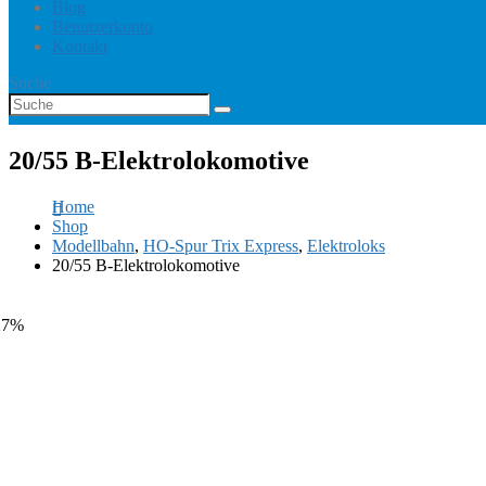
Blog
Benutzerkonto
Kontakt
Suche
20/55 B-Elektrolokomotive
Home
Shop
Modellbahn
,
HO-Spur Trix Express
,
Elektroloks
20/55 B-Elektrolokomotive
27%