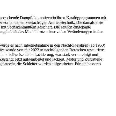
r beherrschende Dampflokomotiven in ihren Katalogprogrammen mit
er vorhandenen zweiachsigen Antriebstechnik. Die damals erste
it Sechskantmuttern gesichert. Die seitlich eingepägte
 behielt das Modell trotz seiner vielen Veränderungen in den
wurde es nach Inbetriebnahme in den Nachfolgejahren (ab 1953)
ve wurde von mir 2022 in nachfolgenden Bereichen restauriert:
hatte teilweise keine Lackierung, war stark verunreinigt und
ustand; Jetzt aufgearbeitet und lackiert. Motor und Zurüstteile
uscht, die Schleifer wurden aufgearbeitet. Für ein besseres