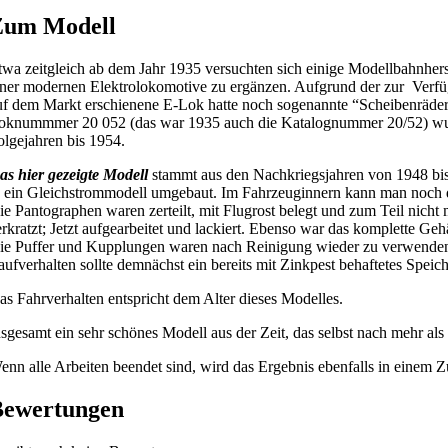
Zum Modell
twa zeitgleich ab dem Jahr 1935 versuchten sich einige Modellbahnhers
iner modernen Elektrolokomotive zu ergänzen. Aufgrund der zur Verfüg
uf dem Markt erschienene E-Lok hatte noch sogenannte “Scheibenräder”
oknummmer 20 052 (das war 1935 auch die Katalognummer 20/52) wurde 
olgejahren bis 1954.
as hier gezeigte Modell
stammt aus den Nachkriegsjahren von 1948 bis
n ein Gleichstrommodell umgebaut. Im Fahrzeuginnern kann man noch d
ie Pantographen waren zerteilt, mit Flugrost belegt und zum Teil nicht 
erkratzt; Jetzt aufgearbeitet und lackiert. Ebenso war das komplette Geh
ie Puffer und Kupplungen waren nach Reinigung wieder zu verwenden. A
aufverhalten sollte demnächst ein bereits mit Zinkpest behaftetes Spei
as Fahrverhalten entspricht dem Alter dieses Modelles.
nsgesamt ein sehr schönes Modell aus der Zeit, das selbst nach mehr als 
enn alle Arbeiten beendet sind, wird das Ergebnis ebenfalls in einem Zu
Bewertungen