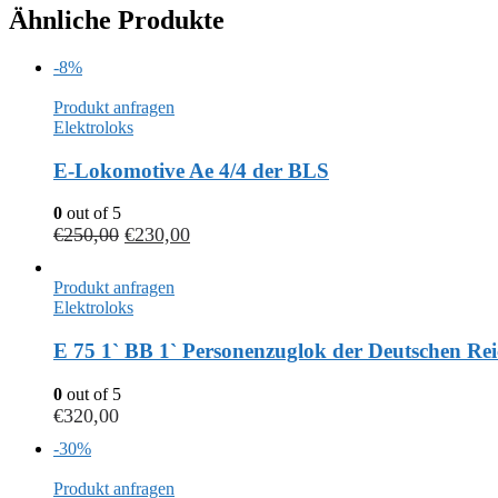
Ähnliche Produkte
-8%
Produkt anfragen
Elektroloks
E-Lokomotive Ae 4/4 der BLS
0
out of 5
€
250,00
€
230,00
Produkt anfragen
Elektroloks
E 75 1` BB 1` Personenzuglok der Deutschen Re
0
out of 5
€
320,00
-30%
Produkt anfragen