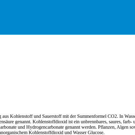
g aus Kohlenstoff und Sauerstoff mit der Summenformel CO2. In Wasse
re genannt. Kohlenstoffdioxid ist ein unbrennbares, saures, farb- un
e Carbonate und Hydrogencarbonate genannt werden. Pflanzen, Algen 
s anorganischem Kohlenstoffdioxid und Wasser Glucose.