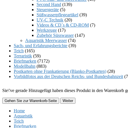
Second Hand
(139)
Steuergeräte
(5)
Süßwasserpflegeartikel
(39)
UV-C Technik
(20)
Videos & CD´s & CD-ROM
(7)
Werkzeuge
(17)
Zubehör Süsswasser
(147)
Aquaristik Meerwasser
(74)
Sach- und Erfahrungsberichte
(39)
Teich
(165)
Terraristik
(59)
Briefmarken
(7172)
Modellbahn
(883)
Postkarten ohne Frankatierung (Blanko-Postkarten)
(28)
Vorbildfotos aus der Deutschen Reichs- und Bundesbahnzeit
(7
Sie\'ve gerade Hinzugefügt haben dieses Produkt in den Warenkorb ge
Gehen Sie zur Warenkorb-Seite
Weiter
Home
Aquaristik
Teich
Briefmarken