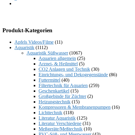
Produkt-Kategorien
Apfels Videos/Filme
(11)
Aquaristik
(1112)
Aquaristik Süßwasser
(1067)
Aquarien allgemein
(25)
Arznei- & Heilmittel
(5)
CO2 Anlagen und Technik
(30)
Einrichtungs- und Dekogegenstände
(86)
Futtermittel
(40)
Filtertechnik für Aquarien
(259)
Geschenkartikel
(15)
Großgebinde für Züchter
(2)
Heizungstechnik
(15)
Kompressoren & Membranenpumpen
(16)
Lichttechnik
(118)
Literatur Aquaristik
(125)
Literatur Verschiedene
(31)
Meßgeräte/Meßtechnik
(10)
PVC-Süß- und Meerwasser
(43)