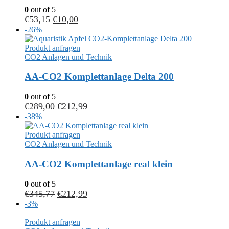
0
out of 5
€
53,15
€
10,00
-26%
Produkt anfragen
CO2 Anlagen und Technik
AA-CO2 Komplettanlage Delta 200
0
out of 5
€
289,00
€
212,99
-38%
Produkt anfragen
CO2 Anlagen und Technik
AA-CO2 Komplettanlage real klein
0
out of 5
€
345,77
€
212,99
-3%
Produkt anfragen