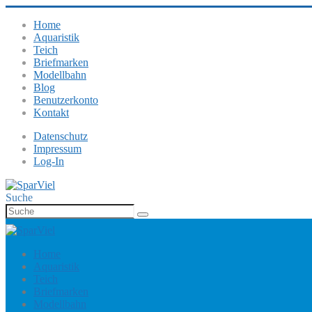
Home
Aquaristik
Teich
Briefmarken
Modellbahn
Blog
Benutzerkonto
Kontakt
Datenschutz
Impressum
Log-In
Suche
Home
Aquaristik
Teich
Briefmarken
Modellbahn