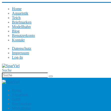
Home
Aquaristik
Teich
Briefmarken
Modellbahn
Blog
Benutzerkonto
Kontakt
Datenschutz
Impressum
Log-In
Suche
Home
Aquaristik
Teich
Briefmarken
Modellbahn