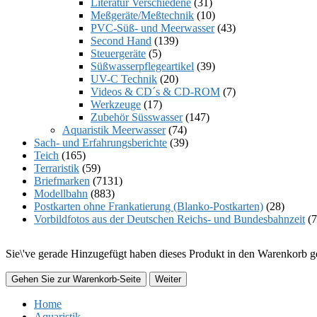
Literatur Verschiedene
(31)
Meßgeräte/Meßtechnik
(10)
PVC-Süß- und Meerwasser
(43)
Second Hand
(139)
Steuergeräte
(5)
Süßwasserpflegeartikel
(39)
UV-C Technik
(20)
Videos & CD´s & CD-ROM
(7)
Werkzeuge
(17)
Zubehör Süsswasser
(147)
Aquaristik Meerwasser
(74)
Sach- und Erfahrungsberichte
(39)
Teich
(165)
Terraristik
(59)
Briefmarken
(7131)
Modellbahn
(883)
Postkarten ohne Frankatierung (Blanko-Postkarten)
(28)
Vorbildfotos aus der Deutschen Reichs- und Bundesbahnzeit
(7
Sie\'ve gerade Hinzugefügt haben dieses Produkt in den Warenkorb ge
Gehen Sie zur Warenkorb-Seite
Weiter
Home
Aquaristik