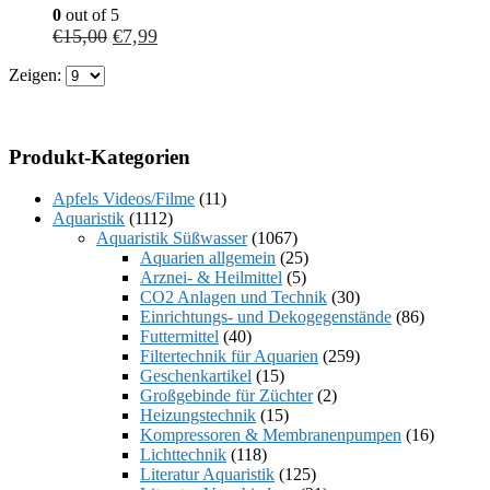
0
out of 5
€
15,00
€
7,99
Zeigen:
Produkt-Kategorien
Apfels Videos/Filme
(11)
Aquaristik
(1112)
Aquaristik Süßwasser
(1067)
Aquarien allgemein
(25)
Arznei- & Heilmittel
(5)
CO2 Anlagen und Technik
(30)
Einrichtungs- und Dekogegenstände
(86)
Futtermittel
(40)
Filtertechnik für Aquarien
(259)
Geschenkartikel
(15)
Großgebinde für Züchter
(2)
Heizungstechnik
(15)
Kompressoren & Membranenpumpen
(16)
Lichttechnik
(118)
Literatur Aquaristik
(125)