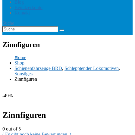
Blog
Benutzerkonto
Kontakt
Suche
Zinnfiguren
Home
Shop
Schienenfahrzeuge BRD
,
Schlepptender-Lokomotiven
,
Sonstiges
Zinnfiguren
-49%
Zinnfiguren
0
out of 5
( Es gibt noch keine Bewertungen. )