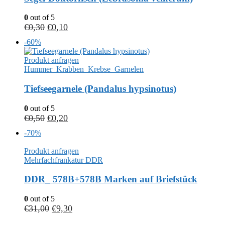
0
out of 5
€
0,30
€
0,10
-60%
Produkt anfragen
Hummer_Krabben_Krebse_Garnelen
Tiefseegarnele (Pandalus hypsinotus)
0
out of 5
€
0,50
€
0,20
-70%
Produkt anfragen
Mehrfachfrankatur DDR
DDR_ 578B+578B Marken auf Briefstück
0
out of 5
€
31,00
€
9,30