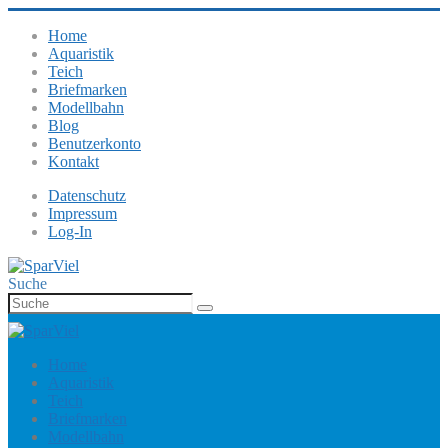
Home
Aquaristik
Teich
Briefmarken
Modellbahn
Blog
Benutzerkonto
Kontakt
Datenschutz
Impressum
Log-In
Suche
Home
Aquaristik
Teich
Briefmarken
Modellbahn