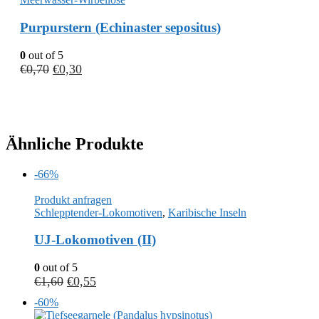
Purpurstern (Echinaster sepositus)
0
out of 5
€
0,70
€
0,30
Ähnliche Produkte
-66%
Produkt anfragen
Schlepptender-Lokomotiven
,
Karibische Inseln
UJ-Lokomotiven (II)
0
out of 5
€
1,60
€
0,55
-60%