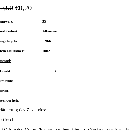
€
0,50
€
0,20
Nennwert: 35
and/Gebiet: Albanien
usgabejahr: 1966
ichel-Nummer: 1062
ustand:
Gebraucht X
gebraucht
stfrisch
sonderheit:
rläuterung des Zustandes:
ostfrisch
it Originalen Gummi/Kleber in unbenutzten Top Zustand, postfrisch ke