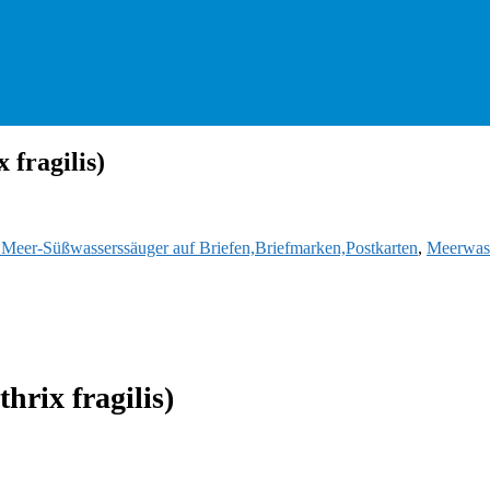
 fragilis)
d Meer-Süßwasserssäuger auf Briefen,Briefmarken,Postkarten
,
Meerwass
hrix fragilis)