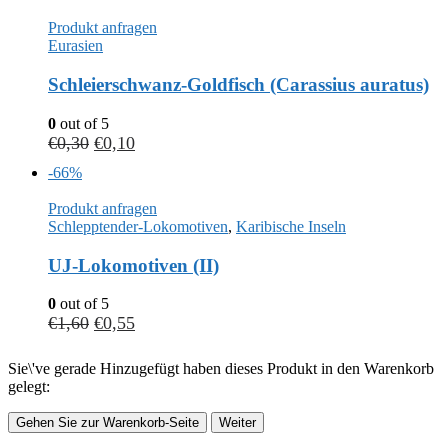
Produkt anfragen
Eurasien
Schleierschwanz-Goldfisch (Carassius auratus)
0
out of 5
€
0,30
€
0,10
-66%
Produkt anfragen
Schlepptender-Lokomotiven
,
Karibische Inseln
UJ-Lokomotiven (II)
0
out of 5
€
1,60
€
0,55
Sie\'ve gerade Hinzugefügt haben dieses Produkt in den Warenkorb
gelegt:
Gehen Sie zur Warenkorb-Seite
Weiter