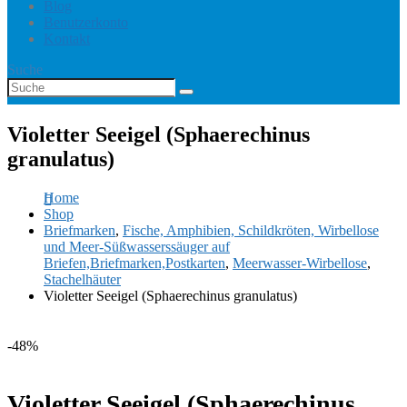
Blog
Benutzerkonto
Kontakt
Suche
Violetter Seeigel (Sphaerechinus
granulatus)
Home
Shop
Briefmarken
,
Fische, Amphibien, Schildkröten, Wirbellose
und Meer-Süßwasserssäuger auf
Briefen,Briefmarken,Postkarten
,
Meerwasser-Wirbellose
,
Stachelhäuter
Violetter Seeigel (Sphaerechinus granulatus)
-48%
Violetter Seeigel (Sphaerechinus