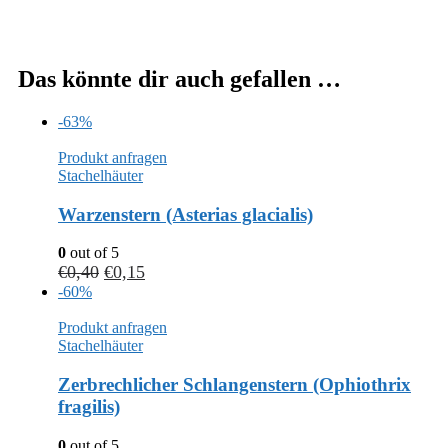
Das könnte dir auch gefallen …
-63%
Produkt anfragen
Stachelhäuter
Warzenstern (Asterias glacialis)
0
out of 5
€
0,40
€
0,15
-60%
Produkt anfragen
Stachelhäuter
Zerbrechlicher Schlangenstern (Ophiothrix
fragilis)
0
out of 5