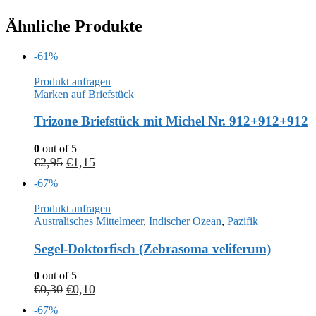
Ähnliche Produkte
-61%
Produkt anfragen
Marken auf Briefstück
Trizone Briefstück mit Michel Nr. 912+912+912
0
out of 5
€
2,95
€
1,15
-67%
Produkt anfragen
Australisches Mittelmeer
,
Indischer Ozean
,
Pazifik
Segel-Doktorfisch (Zebrasoma veliferum)
0
out of 5
€
0,30
€
0,10
-67%