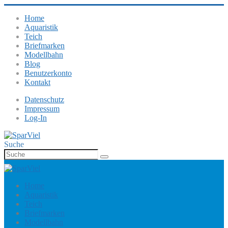
Home
Aquaristik
Teich
Briefmarken
Modellbahn
Blog
Benutzerkonto
Kontakt
Datenschutz
Impressum
Log-In
Suche
Home
Aquaristik
Teich
Briefmarken
Modellbahn