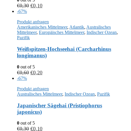
€
0,30
€
0,10
-67%
Produkt anfragen
Amerikanisches Mittelmeer
,
Atlantik
,
Australisches
Mittelmeer
,
Europäisches Mittelmeer
,
Indischer Ozean
,
Pazifik
Weißspitzen-Hochseehai (Carcharhinus
longimanus)
0
out of 5
€
0,60
€
0,20
-67%
Produkt anfragen
Australisches Mittelmeer
,
Indischer Ozean
,
Pazifik
Japanischer Sägehai (Pristiophorus
japonicus)
0
out of 5
€
0,30
€
0,10