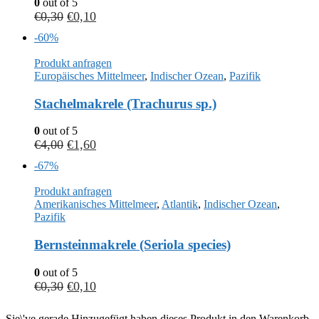
0
out of 5
€
0,30
€
0,10
-60%
Produkt anfragen
Europäisches Mittelmeer
,
Indischer Ozean
,
Pazifik
Stachelmakrele (Trachurus sp.)
0
out of 5
€
4,00
€
1,60
-67%
Produkt anfragen
Amerikanisches Mittelmeer
,
Atlantik
,
Indischer Ozean
,
Pazifik
Bernsteinmakrele (Seriola species)
0
out of 5
€
0,30
€
0,10
Sie\'ve gerade Hinzugefügt haben dieses Produkt in den Warenkorb