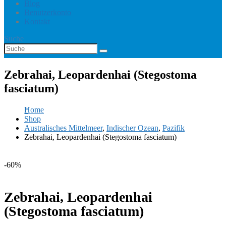
Blog
Benutzerkonto
Kontakt
Suche
Zebrahai, Leopardenhai (Stegostoma
fasciatum)
Home
Shop
Australisches Mittelmeer
,
Indischer Ozean
,
Pazifik
Zebrahai, Leopardenhai (Stegostoma fasciatum)
-60%
Zebrahai, Leopardenhai
(Stegostoma fasciatum)