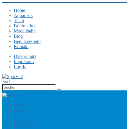
Home
Aquaristik
Teich
Briefmarken
Modellbahn
Blog
Benutzerkonto
Kontakt
Datenschutz
Impressum
Log-In
Suche
Home
Aquaristik
Teich
Briefmarken
Modellbahn