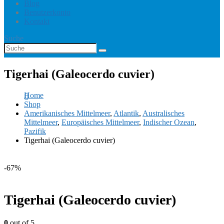
Blog
Benutzerkonto
Kontakt
Suche
Tigerhai (Galeocerdo cuvier)
Home
Shop
Amerikanisches Mittelmeer
,
Atlantik
,
Australisches
Mittelmeer
,
Europäisches Mittelmeer
,
Indischer Ozean
,
Pazifik
Tigerhai (Galeocerdo cuvier)
-67%
Tigerhai (Galeocerdo cuvier)
0
out of 5