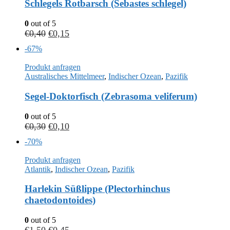
Schlegels Rotbarsch (Sebastes schlegel)
0
out of 5
€
0,40
€
0,15
-67%
Produkt anfragen
Australisches Mittelmeer
,
Indischer Ozean
,
Pazifik
Segel-Doktorfisch (Zebrasoma veliferum)
0
out of 5
€
0,30
€
0,10
-70%
Produkt anfragen
Atlantik
,
Indischer Ozean
,
Pazifik
Harlekin Süßlippe (Plectorhinchus
chaetodontoides)
0
out of 5