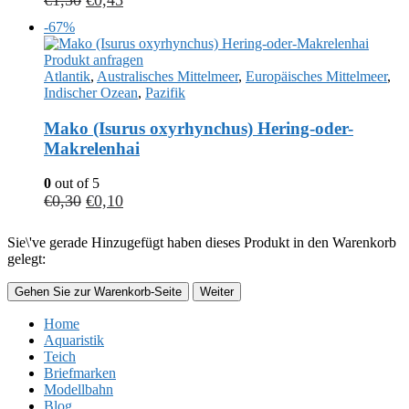
€
1,50
€
0,45
-67%
Produkt anfragen
Atlantik
,
Australisches Mittelmeer
,
Europäisches Mittelmeer
,
Indischer Ozean
,
Pazifik
Mako (Isurus oxyrhynchus) Hering-oder-
Makrelenhai
0
out of 5
€
0,30
€
0,10
Sie\'ve gerade Hinzugefügt haben dieses Produkt in den Warenkorb
gelegt:
Gehen Sie zur Warenkorb-Seite
Weiter
Home
Aquaristik
Teich
Briefmarken
Modellbahn
Blog