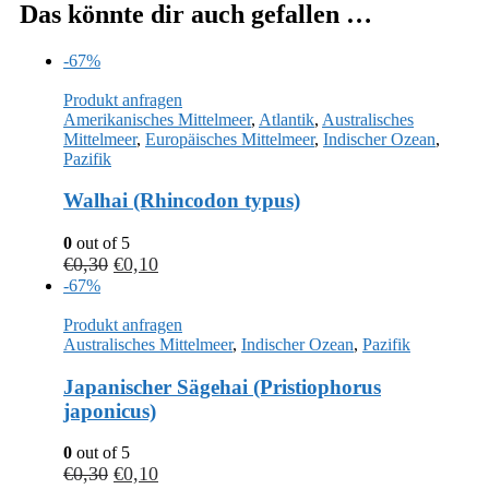
Das könnte dir auch gefallen …
-67%
Produkt anfragen
Amerikanisches Mittelmeer
,
Atlantik
,
Australisches
Mittelmeer
,
Europäisches Mittelmeer
,
Indischer Ozean
,
Pazifik
Walhai (Rhincodon typus)
0
out of 5
€
0,30
€
0,10
-67%
Produkt anfragen
Australisches Mittelmeer
,
Indischer Ozean
,
Pazifik
Japanischer Sägehai (Pristiophorus
japonicus)
0
out of 5
€
0,30
€
0,10