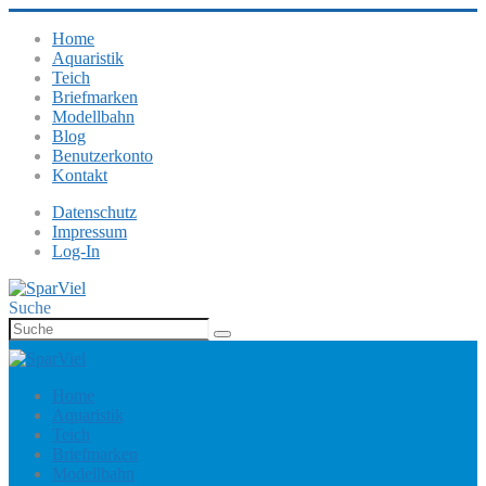
Home
Aquaristik
Teich
Briefmarken
Modellbahn
Blog
Benutzerkonto
Kontakt
Datenschutz
Impressum
Log-In
Suche
Home
Aquaristik
Teich
Briefmarken
Modellbahn