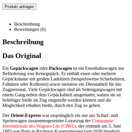
Produkt anfragen
Beschreibung
Bewertungen (0)
Beschreibung
Das Original
Ein
Gepäckwagen
oder
Packwagen
ist ein Eisenbahnwagen zur
Beförderung von Reisegepäck. Er enthält einen oder mehrere
Gepäckräume mit großen Ladetüren (beispielsweise Schiebetüren,
Falttüren oder Rolltoren) sowie meistens ein Dienstabteil für das
Zugpersonal. Viele Gepäckwagen sind als Seitengangwagen mit
einem Gang neben dem Gepäckabteil ausgestattet, sodass sie an
beliebiger Stelle im Zug eingereiht werden können und die
Möglichkeit erhalten bleibt, durch den Zug zu gehen.
Der
Orient-Express
war ursprünglich ein nur aus Schlaf- und
Speisewagen zusammengesetzter Luxuszug der
Compagnie
Internationale des Wagons-Lits (CIWL)
, der erstmals am 5. Juni
1883 von Paris in Richtung Konstantinopel (seit 1930 Istanbul)