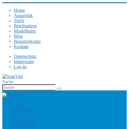
Home
Aquaristik
Teich
Briefmarken
Modellbahn
Blog
Benutzerkonto
Kontakt
Datenschutz
Impressum
Log-In
Suche
Home
Aquaristik
Teich
Briefmarken
Modellbahn