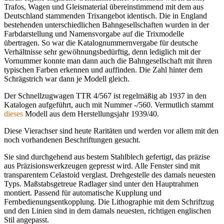
Trafos, Wagen und Gleismaterial übereinstimmend mit dem aus
Deutschland stammenden Trixangebot identisch. Die in England
bestehenden unterschiedlichen Bahngesellschaften wurden in der
Farbdarstellung und Namensvorgabe auf die Trixmodelle
übertragen. So war die Katalognummernvergabe für deutsche
Verhältnisse sehr gewöhnungsbedürftig, denn lediglich mit der
Vornummer konnte man dann auch die Bahngesellschaft mit ihren
typischen Farben erkennen und auffinden. Die Zahl hinter dem
Schrägstrich war dann je Modell gleich.
Der Schnellzugwagen TTR 4/567 ist regelmäßig ab 1937 in den
Katalogen aufgeführt, auch mit Nummer -/560. Vermutlich stammt
dieses
Modell aus dem Herstellungsjahr 1939/40.
Diese Vierachser sind heute Raritäten und werden vor allem mit den
noch vorhandenen Beschriftungen gesucht.
Sie sind durchgehend aus bestem Stahlblech gefertigt, das präzise
aus Präzisionswerkzeugen gepresst wird. Alle Fenster sind mit
transparentem Celastoid verglast. Drehgestelle des damals neuesten
Typs. Maßstabsgetreue Radlager sind unter den Hauptrahmen
montiert. Passend für automatische Kupplung und
Fernbedienungsentkopplung. Die Lithographie mit dem Schriftzug
und den Linien sind in dem damals neuesten, richtigen englischen
Stil angepasst.