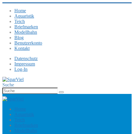
Home
Aquaristik
Teich
Briefmarken
Modellbahn
Blog
Benutzerkonto
Kontakt
Datenschutz
Impressum
Log-In
Suche
Home
Aquaristik
Teich
Briefmarken
Modellbahn