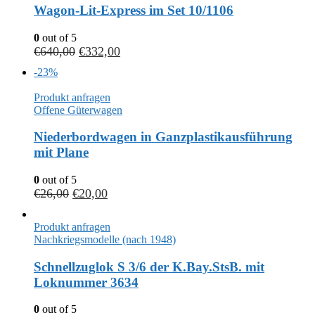
Wagon-Lit-Express im Set 10/1106
0
out of 5
€
640,00
€
332,00
-23%
Produkt anfragen
Offene Güterwagen
Niederbordwagen in Ganzplastikausführung
mit Plane
0
out of 5
€
26,00
€
20,00
Produkt anfragen
Nachkriegsmodelle (nach 1948)
Schnellzuglok S 3/6 der K.Bay.StsB. mit
Loknummer 3634
0
out of 5